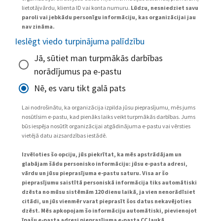
lietotājvārdu, klienta ID vai konta numuru.
Lūdzu, nesniedziet savu
paroli vai jebkādu personīgu informāciju, kas organizācijai jau
nav zināma.
Ieslēgt viedo turpinājuma palīdzību
Jā, sūtiet man turpmākās darbības
norādījumus pa e-pastu
Nē, es varu tikt galā pats
Lai nodrošinātu, ka organizācija izpilda jūsu pieprasījumu, mēs jums
nosūtīsim e-pastu, kad pienāks laiks veikt turpmākās darbības. Jums
būs iespēja nosūtīt organizācijai atgādinājuma e-pastu vai vērsties
vietējā datu aizsardzības iestādē.
Izvēloties šo opciju, jūs piekrītat, ka mēs apstrādājam un
glabājam šādu personisko informāciju: jūsu e-pasta adresi,
vārdu un jūsu pieprasījuma e-pastu saturu. Visa ar šo
pieprasījumu saistītā personiskā informācija tiks automātiski
dzēsta no mūsu sistēmām 120 dienu laikā, ja vien nenorādīsiet
citādi, un jūs vienmēr varat pieprasīt šos datus nekavējoties
dzēst. Mēs apkopojam šo informāciju automātiski, pievienojot
īpašu e-pasta adresi pieprasījuma e-pasta CC laukā.