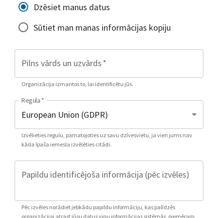
Dzēsiet manus datus
Sūtiet man manas informācijas kopiju
Pilns vārds un uzvārds
*
Organizācija izmantos to, lai identificētu jūs.
Regula
*
Izvēlieties regulu, pamatojoties uz savu dzīvesvietu, ja vien jums nav
kāda īpaša iemesla izvēlēties citādi.
Papildu identificējoša informācija (pēc izvēles)
Pēc izvēles norādiet jebkādu papildu informāciju, kas palīdzēs
organizācijai atrast jūsu datus viņu informācijas sistēmās, piemēram,