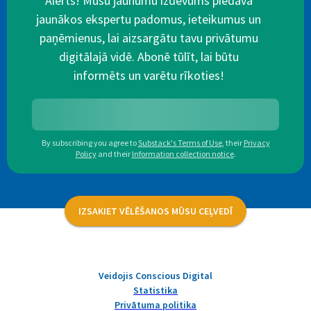
Alerts! Mūsu jaunumu izdevums piedāvā
jaunākos ekspertu padomus, ieteikumus un
paņēmienus, lai aizsargātu tavu privātumu
digitālajā vidē. Abonē tūlīt, lai būtu
informēts un varētu rīkoties!
By subscribing you agree to
Substack's Terms of Use
,
their
Privacy
Policy
and their
Information collection notice
.
IZSAKIET VĒLĒŠANOS MŪSU CEĻVEDĪ
Veidojis Conscious Digital
Statistika
Privātuma politika