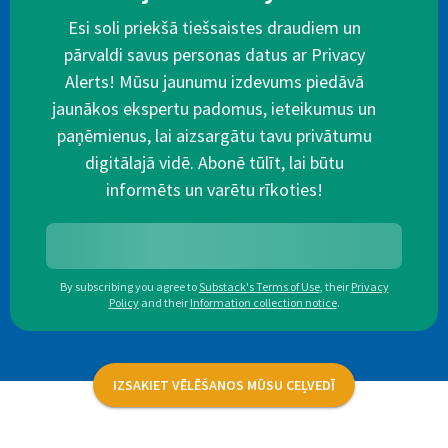
Esi soli priekšā tiešsaistes draudiem un
pārvaldi savus personas datus ar Privacy
Alerts! Mūsu jaunumu izdevums piedāvā
jaunākos ekspertu padomus, ieteikumus un
paņēmienus, lai aizsargātu tavu privātumu
digitālajā vidē. Abonē tūlīt, lai būtu
informēts un varētu rīkoties!
By subscribing you agree to
Substack's Terms of Use
,
their
Privacy
Policy
and their
Information collection notice
.
IZSAKIET VĒLĒŠANOS MŪSU CEĻVEDĪ