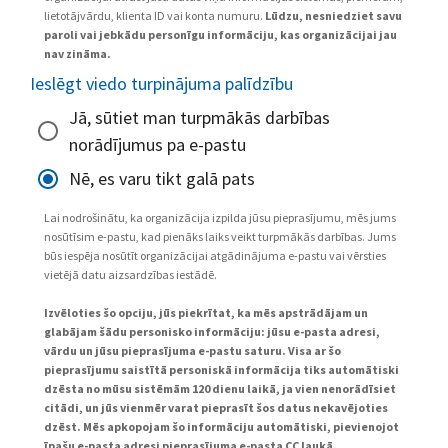
lietotājvārdu, klienta ID vai konta numuru.
Lūdzu, nesniedziet savu
paroli vai jebkādu personīgu informāciju, kas organizācijai jau
nav zināma.
Ieslēgt viedo turpinājuma palīdzību
Jā, sūtiet man turpmākās darbības
norādījumus pa e-pastu
Nē, es varu tikt galā pats
Lai nodrošinātu, ka organizācija izpilda jūsu pieprasījumu, mēs jums
nosūtīsim e-pastu, kad pienāks laiks veikt turpmākās darbības. Jums
būs iespēja nosūtīt organizācijai atgādinājuma e-pastu vai vērsties
vietējā datu aizsardzības iestādē.
Izvēloties šo opciju, jūs piekrītat, ka mēs apstrādājam un
glabājam šādu personisko informāciju: jūsu e-pasta adresi,
vārdu un jūsu pieprasījuma e-pastu saturu. Visa ar šo
pieprasījumu saistītā personiskā informācija tiks automātiski
dzēsta no mūsu sistēmām 120 dienu laikā, ja vien nenorādīsiet
citādi, un jūs vienmēr varat pieprasīt šos datus nekavējoties
dzēst. Mēs apkopojam šo informāciju automātiski, pievienojot
īpašu e-pasta adresi pieprasījuma e-pasta CC laukā.