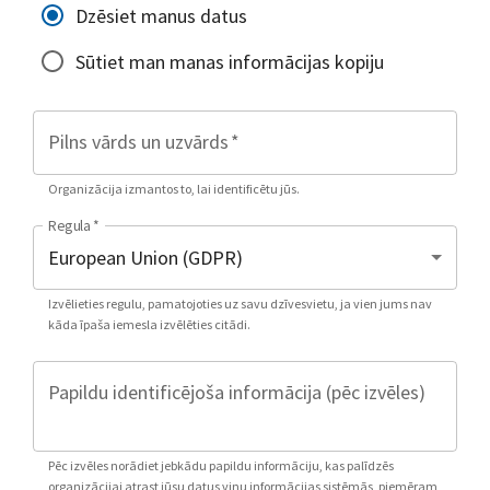
Dzēsiet manus datus
Sūtiet man manas informācijas kopiju
Pilns vārds un uzvārds
*
Organizācija izmantos to, lai identificētu jūs.
Regula
*
Izvēlieties regulu, pamatojoties uz savu dzīvesvietu, ja vien jums nav
kāda īpaša iemesla izvēlēties citādi.
Papildu identificējoša informācija (pēc izvēles)
Pēc izvēles norādiet jebkādu papildu informāciju, kas palīdzēs
organizācijai atrast jūsu datus viņu informācijas sistēmās, piemēram,