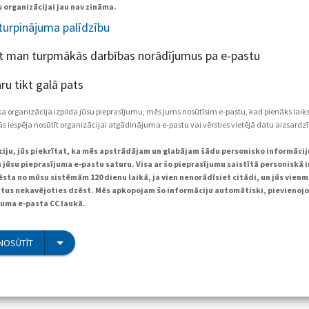
 organizācijai jau nav zināma.
 turpinājuma palīdzību
et man turpmākās darbības norādījumus pa e-pastu
ru tikt galā pats
ka organizācija izpilda jūsu pieprasījumu, mēs jums nosūtīsim e-pastu, kad pienāks laik
s iespēja nosūtīt organizācijai atgādinājuma e-pastu vai vērsties vietējā datu aizsardzī
pciju, jūs piekrītat, ka mēs apstrādājam un glabājam šādu personisko informācij
 jūsu pieprasījuma e-pastu saturu. Visa ar šo pieprasījumu saistītā personiskā 
sta no mūsu sistēmām 120 dienu laikā, ja vien nenorādīsiet citādi, un jūs vienm
atus nekavējoties dzēst. Mēs apkopojam šo informāciju automātiski, pievienojo
juma e-pasta CC laukā.
NOSŪTĪT