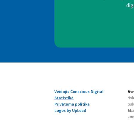
dig
Veidojis Conscious Digital
Atr
Statistika
ris
Privātuma politika
pak
Logos by UpLead
tik
kon