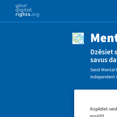
Ment
Dzēsiet 
savus da
Send Mental h
independent s
Aizpildiet vei
nosūtīt.