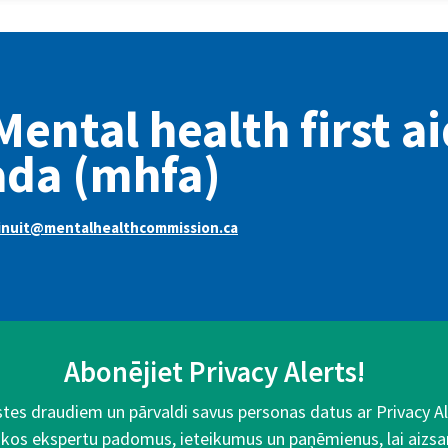
Mental health first a
ada (mhfa)
inuit@mentalhealthcommission.ca
Abonējiet Privacy Alerts!
aistes draudiem un pārvaldi savus personas datus ar Privacy 
kos ekspertu padomus, ieteikumus un paņēmienus, lai aizsa