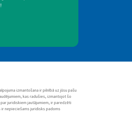
!
alpojuma izmantošana ir pilnībā uz jūsu pašu
zaudējumiem, kas radušies, izmantojot šo
par juridiskiem jautājumiem, ir paredzēti
ms ir nepieciešams juridisks padoms