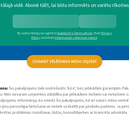
itālajā vidē. Abonē tūlīt, lai būtu informēts un varētu rīkoties
By subscribing you agree to
Substack's Terms of Use
,
their
Privacy
Policy
and their
Information collection notice
.
IZSAKIET VĒLĒŠANOS MŪSU CEĻVEDĪ
una:
Šis pakalpojums tiek nodrošināts 'kā ir', bez jebkādām garantijām. Pak
ku. Mēs nevaram uzņemties atbildību par jebkādiem tiešiem vai netiešiem 
alpojumu. Informācija, ko sniedz šis pakalpojums, kā arī saturs mūsu vietnē 
ai jūsu personīgai lietošanai un netiek uzskatīti par juridisku padomu. Ja ju
krētas problēmas risināšanai, lūdzu, konsultējieties ar licencētu advokātu.