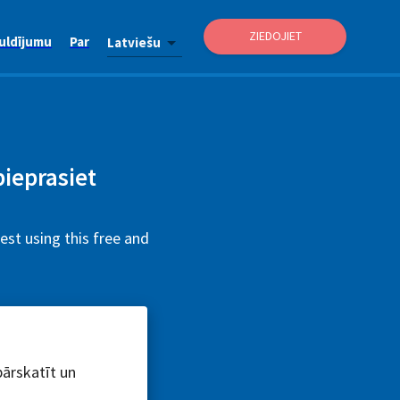
ZIEDOJIET
uldījumu
Par
Latviešu
pieprasiet
est using this free and
pārskatīt un