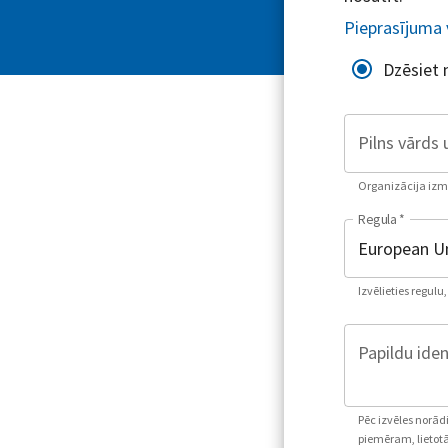
Pieprasījuma 
Dzēsiet
Pilns vārds 
Organizācija izman
Regula
*
Izvēlieties regulu
Papildu iden
Pēc izvēles norād
piemēram, lietotā