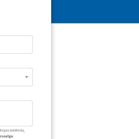
ācijas sistēmās,
ersonīgu