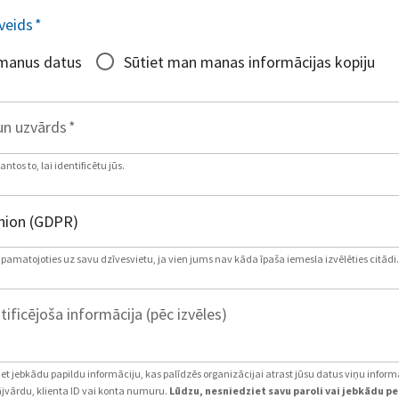
veids
*
 manus datus
Sūtiet man manas informācijas kopiju
un uzvārds
*
tos to, lai identificētu jūs.
, pamatojoties uz savu dzīvesvietu, ja vien jums nav kāda īpaša iemesla izvēlēties citādi.
tificējoša informācija (pēc izvēles)
iet jebkādu papildu informāciju, kas palīdzēs organizācijai atrast jūsu datus viņu inform
jvārdu, klienta ID vai konta numuru.
Lūdzu, nesniedziet savu paroli vai jebkādu p