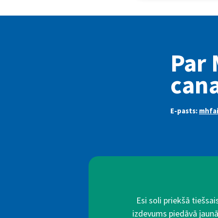
Par 
can
E-pasts:
mhfa
Esi soli priekšā tiešs
izdevums piedāvā jaunā