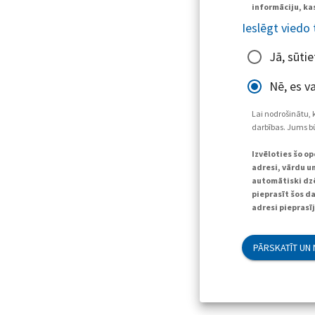
informāciju, kas
Ieslēgt viedo
Jā, sūti
Nē, es va
Lai nodrošinātu, 
darbības. Jums bū
Izvēloties šo o
adresi, vārdu un
automātiski dzē
pieprasīt šos d
adresi pieprasī
PĀRSKATĪT UN 