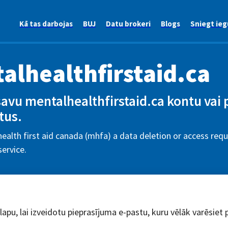
Kā tas darbojas
BUJ
Datu brokeri
Blogs
Sniegt ieg
alhealthfirstaid.ca
savu mentalhealthfirstaid.ca kontu vai 
tus.
ealth first aid canada (mhfa) a data deletion or access requ
ervice.
dlapu, lai izveidotu pieprasījuma e-pastu, kuru vēlāk varēsiet 