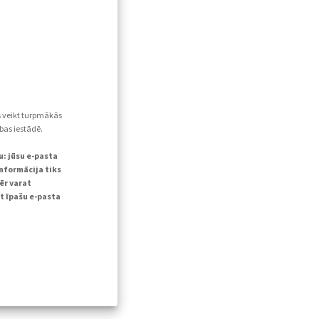
s veikt turpmākās
bas iestādē.
u: jūsu e-pasta
informācija tiks
ēr varat
t īpašu e-pasta