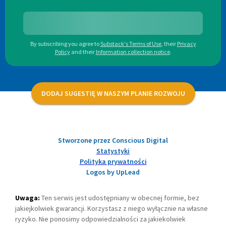
By subscribing you agree to
Substack's Terms of Use
,
their
Privacy
Policy
and their
Information collection notice
.
DODAJ SUGESTIĘ W NASZYM PLANIE ROZWOJU
Stworzone przez Conscious Digital
Statystyki
Polityka prywatności
Logos by UpLead
Uwaga:
Ten serwis jest udostępniany w obecnej formie, bez
jakiejkolwiek gwarancji. Korzystasz z niego wyłącznie na własne
ryzyko. Nie ponosimy odpowiedzialności za jakiekolwiek