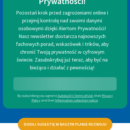
Prywatności!
Pozostań krok przed zagrożeniami online i
przejmij kontrolę nad swoimi danymi
osobowymi dzięki Alertom Prywatności!
Nasz newsletter dostarcza najnowszych
fachowych porad, wskazówek i trików, aby
chronić Twoją prywatność w cyfrowym
świecie. Zasubskrybuj już teraz, aby być na
bieżąco i działać z pewnością!
By subscribing you agree to
Substack's Terms of Use
,
their
Privacy
Policy
and their
Information collection notice
.
DODAJ SUGESTIĘ W NASZYM PLANIE ROZWOJU