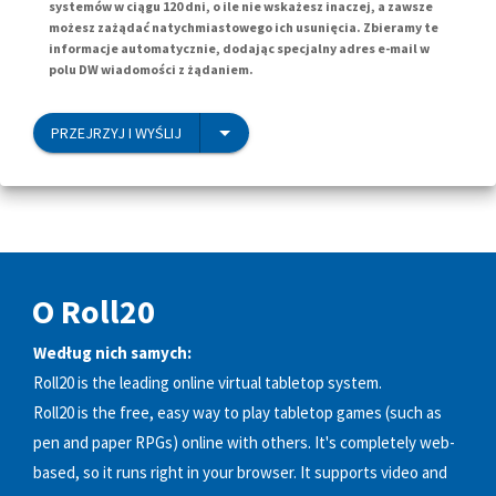
systemów w ciągu 120 dni, o ile nie wskażesz inaczej, a zawsze
możesz zażądać natychmiastowego ich usunięcia. Zbieramy te
informacje automatycznie, dodając specjalny adres e-mail w
polu DW wiadomości z żądaniem.
PRZEJRZYJ I WYŚLIJ
O Roll20
Według nich samych:
Roll20 is the leading online virtual tabletop system.
Roll20 is the free, easy way to play tabletop games (such as
pen and paper RPGs) online with others. It's completely web-
based, so it runs right in your browser. It supports video and