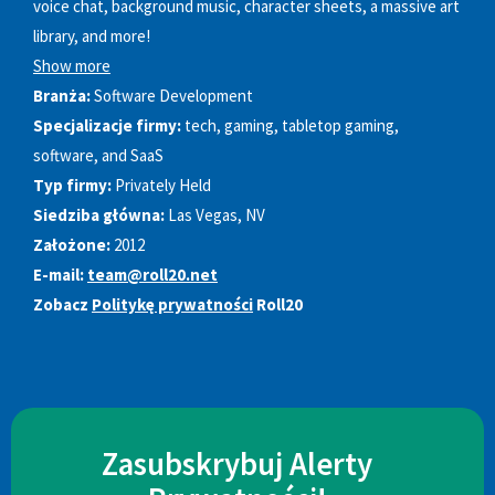
voice chat, background music, character sheets, a massive art
library, and more!
Show more
Branża:
Software Development
Specjalizacje firmy:
tech, gaming, tabletop gaming,
software, and SaaS
Typ firmy:
Privately Held
Siedziba główna:
Las Vegas, NV
Założone:
2012
E-mail:
team@roll20.net
Zobacz
Politykę prywatności
Roll20
Zasubskrybuj Alerty