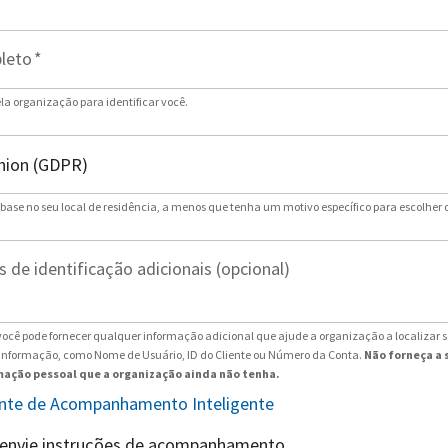
leto
*
ela organização para identificar você.
 base no seu local de residência, a menos que tenha um motivo específico para escolher 
 de identificação adicionais (opcional)
ocê pode fornecer qualquer informação adicional que ajude a organização a localizar 
 informação, como Nome de Usuário, ID do Cliente ou Número da Conta.
Não forneça a 
ação pessoal que a organização ainda não tenha.
tente de Acompanhamento Inteligente
 envie instruções de acompanhamento