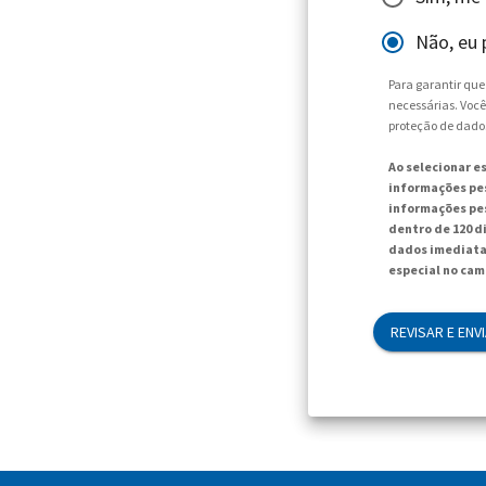
Não, eu 
Para garantir qu
necessárias. Você
proteção de dado
Ao selecionar e
informações pes
informações pes
dentro de 120 d
dados imediata
especial no cam
REVISAR E ENV