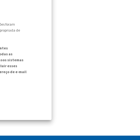
ões foram
apropriada de
intes
odas as
ssos sistemas
luir esses
reço de e-mail