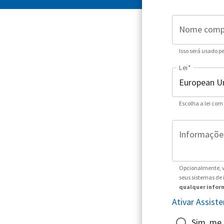
Nome comp
Isso será usado p
Lei
*
Escolha a lei com
Informações
Opcionalmente, v
seus sistemas de
qualquer inform
Ativar Assis
Sim, me