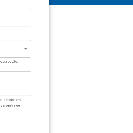
outra opção.
seus dados em
sua senha ou