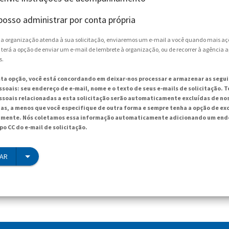
posso administrar por conta própria
e a organização atenda à sua solicitação, enviaremos um e-mail a você quando mais aç
 terá a opção de enviar um e-mail de lembrete à organização, ou de recorrer à agência 
s.
sta opção, você está concordando em deixar-nos processar e armazenar as segu
soais: seu endereço de e-mail, nome e o texto de seus e-mails de solicitação. T
soais relacionadas a esta solicitação serão automaticamente excluídas de no
ias, a menos que você especifique de outra forma e sempre tenha a opção de exc
mente. Nós coletamos essa informação automaticamente adicionando um ende
po CC do e-mail de solicitação.
IAR