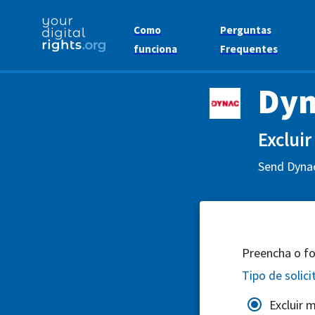
Como
Perguntas
funciona
Frequentes
Dyn
Excluir
Send Dynac
Preencha o for
Tipo de solic
Excluir 