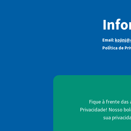
Info
Email:
kojinj@
Política de Pr
Fique à frente das
Privacidade! Nosso bol
sua privacid