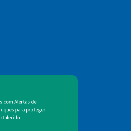
s com Alertas de
truques para proteger
rtalecido!