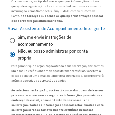
Opcionalmente, você pode fornecer qualquer informação adicional
que ajude a organização a localizar seus dados em seus sistemas de
informação, como Nome de Usuário, ID do Cliente ou Número da
Conta.
Não forneça a sua senha ou qualquer informação pessoal
que a organização ainda não tenha.
Ativar Assistente de Acompanhamento Inteligente
Sim, me envie instruções de
acompanhamento
Não, eu posso administrar por conta
própria
Para garantir que a organização atenda à sua solicitação, enviaremos
um e-mail a você quando mais ações foram necessárias. Você terá a
opção de enviar um e-mail de lembrete à organização, ou de recorrer à
agência apropriada de proteção de dados.
Ao selecionar esta opção, você está concordando em deixar-nos
processar e armazenar as seguintes informações pessoais: seu
endereço de e-mail, nome e o texto de seus e-mails de
solicitação. Todas as informações pessoais relacionadas a esta
solicitação serão automaticamente excluídas de nossos
sistemas dentro de 120 dias, a menos que você especifique de