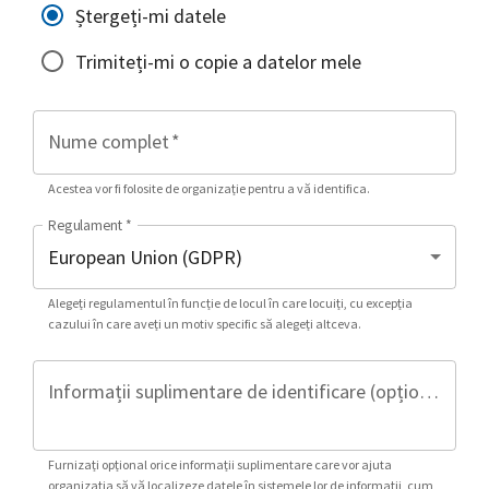
Ștergeți-mi datele
Trimiteți-mi o copie a datelor mele
Nume complet
*
Acestea vor fi folosite de organizație pentru a vă identifica.
Regulament
*
Alegeți regulamentul în funcție de locul în care locuiți, cu excepția
cazului în care aveți un motiv specific să alegeți altceva.
Informații suplimentare de identificare (opțional)
Furnizați opțional orice informații suplimentare care vor ajuta
organizația să vă localizeze datele în sistemele lor de informații, cum