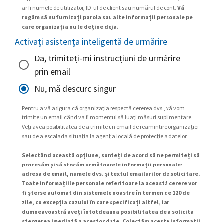
ar fi numele de utilizator, ID-ul de client sau numărul de cont.
Vă
rugăm să nu furnizați parola sau alte informații personale pe
care organizația nu le deține deja.
Activați asistența inteligentă de urmărire
Da, trimiteți-mi instrucțiuni de urmărire
prin email
Nu, mă descurc singur
Pentru a vă asigura că organizația respectă cererea dvs., vă vom
trimite un email când va fi momentul să luați măsuri suplimentare.
Veți avea posibilitatea de a trimite un email de reamintire organizației
sau de a escalada situația la agenția locală de protecție a datelor.
Selectând această opțiune, sunteți de acord să ne permiteți să
procesăm și să stocăm următoarele informații personale:
adresa de email, numele dvs. și textul emailurilor de solicitare.
Toate informațiile personale referitoare la această cerere vor
fi șterse automat din sistemele noastre în termen de 120 de
zile, cu excepția cazului în care specificați altfel, iar
dumneavoastră aveți întotdeauna posibilitatea de a solicita
ștergerea imediată a acestor date. Colectăm aceste informații