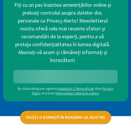
Fiți cu un pas înaintea amenințărilor online și
preluați controlul asupra datelor dvs.
personale cu Privacy Alerts! Newsletterul
nostru oferă cele mai recente sfaturi și
recomandări de la experți, pentru a vă
proteja confidențialitatea în lumea digitală.
Abonați-vă acum și rămâneți informați și
încrezători!
By subscribing you agree to
Substack's Terms of Use
,
their
Privacy
Policy
and their
Information collection notice
.
FACEȚI O DORINȚĂ ÎN ROADMAP-UL NOSTRU