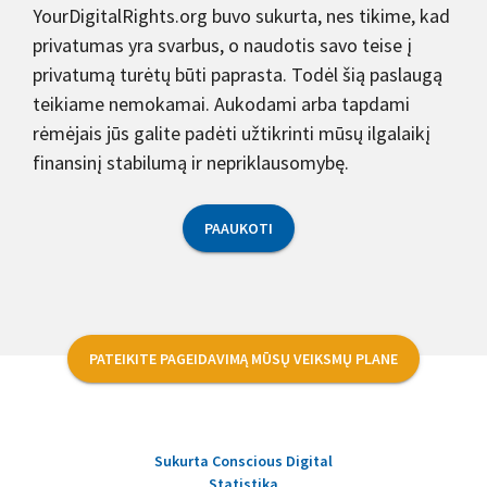
YourDigitalRights.org buvo sukurta, nes tikime, kad
privatumas yra svarbus, o naudotis savo teise į
privatumą turėtų būti paprasta. Todėl šią paslaugą
teikiame nemokamai. Aukodami arba tapdami
rėmėjais jūs galite padėti užtikrinti mūsų ilgalaikį
finansinį stabilumą ir nepriklausomybę.
PAAUKOTI
PATEIKITE PAGEIDAVIMĄ MŪSŲ VEIKSMŲ PLANE
Sukurta Conscious Digital
Statistika