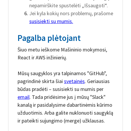
nepamirškite spustelėti „Išsaugoti“.
Jei kyla kokių nors problemų, prašome
susisiekti su mumis.
Pagalba plėtojant
Šiuo metu ieškome Mašininio mokymosi,
React ir AWS inžinierių.
Mūsų saugyklos yra talpinamos "GitHub",
pagrindinė skirta šiai
svetainės
. Geriausias
būdas pradėti – susisiekti su mumis per
email
. Tada pridėsime jus į mūsų "Slack"
kanalą ir pasidalysime dabartinėmis kūrimo
užduotimis. Arba galite nuklonuoti saugyklą
ir pateikti sujungimo (merge) užklausas.