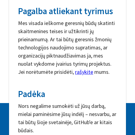
Pagalba atliekant tyrimus
Mes visada ieškome geresnių būdų skatinti
skaitmenines teises ir užtikrinti jų
prieinamumą. Ar tai būtų geresnis žmonių
technologijos naudojimo supratimas, ar
organizacijų piktnaudžiavimas ja, mes
nuolat vykdome įvairius tyrimų projektus.
Jei norėtumėte prisidėti,
rašykite
mums.
Padėka
Nors negalime sumokėti už jūsų darbą,
mielai paminėsime jūsų indėlį – nesvarbu, ar
tai būtų šioje svetainėje, GitHub'e ar kitais
būdais.