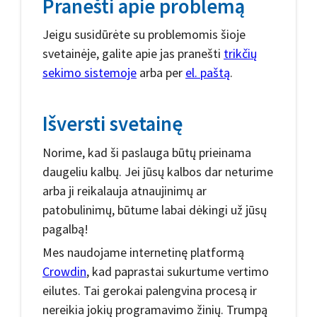
Pranešti apie problemą
Jeigu susidūrėte su problemomis šioje
svetainėje, galite apie jas pranešti
trikčių
sekimo sistemoje
arba per
el. paštą
.
Išversti svetainę
Norime, kad ši paslauga būtų prieinama
daugeliu kalbų. Jei jūsų kalbos dar neturime
arba ji reikalauja atnaujinimų ar
patobulinimų, būtume labai dėkingi už jūsų
pagalbą!
Mes naudojame internetinę platformą
Crowdin
, kad paprastai sukurtume vertimo
eilutes. Tai gerokai palengvina procesą ir
nereikia jokių programavimo žinių. Trumpą