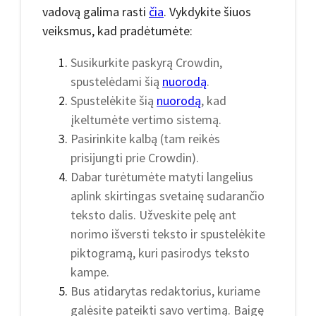
vadovą galima rasti
čia
. Vykdykite šiuos
veiksmus, kad pradėtumėte:
Susikurkite paskyrą Crowdin,
spustelėdami šią
nuorodą
.
Spustelėkite šią
nuorodą
, kad
įkeltumėte vertimo sistemą.
Pasirinkite kalbą (tam reikės
prisijungti prie Crowdin).
Dabar turėtumėte matyti langelius
aplink skirtingas svetainę sudarančio
teksto dalis. Užveskite pelę ant
norimo išversti teksto ir spustelėkite
piktogramą, kuri pasirodys teksto
kampe.
Bus atidarytas redaktorius, kuriame
galėsite pateikti savo vertimą. Baigę