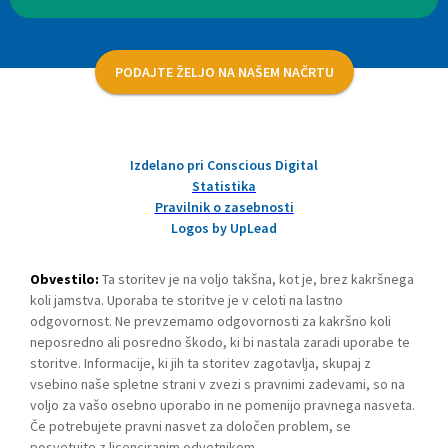
PODAJTE ŽELJO NA NAŠEM NAČRTU
Izdelano pri Conscious Digital
Statistika
Pravilnik o zasebnosti
Logos by UpLead
Obvestilo:
Ta storitev je na voljo takšna, kot je, brez kakršnega
koli jamstva. Uporaba te storitve je v celoti na lastno
odgovornost. Ne prevzemamo odgovornosti za kakršno koli
neposredno ali posredno škodo, ki bi nastala zaradi uporabe te
storitve. Informacije, ki jih ta storitev zagotavlja, skupaj z
vsebino naše spletne strani v zvezi s pravnimi zadevami, so na
voljo za vašo osebno uporabo in ne pomenijo pravnega nasveta.
Če potrebujete pravni nasvet za določen problem, se
posvetujte z licenciranim odvetnikom.