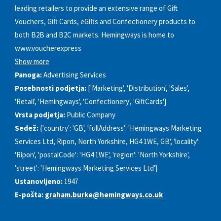
leading retailers to provide an extensive range of Gift
Vouchers, Gift Cards, eGifts and Confectionery products to
both B2B and B2C markets. Hemingways is home to
www.voucherexpress
Show more
Panoga:
Advertising Services
Posebnosti podjetja:
['Marketing', 'Distribution', 'Sales',
'Retail', 'Hemingways', 'Confectionery', 'GiftCards']
Vrsta podjetja:
Public Company
Sedež:
{'country': 'GB', 'fullAddress': 'Hemingways Marketing
Services Ltd, Ripon, North Yorkshire, HG4 1WE, GB', 'locality':
'Ripon', 'postalCode': 'HG4 1WE', 'region': 'North Yorkshire',
'street': 'Hemingways Marketing Services Ltd'}
Ustanovljeno:
1947
E-pošta:
graham.burke@hemingways.co.uk