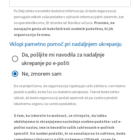
Po želji lahko navedete dodatne informacije, ki bodo organizaciji
pomagale odkriti vaše podatke v njihovih informacijskih sistemih, kot
so uporabniško ime, ID stranke ali številka računa.
Prosimo, ne
navajajte gesla ali kakršnih koli osebnih podatkov, ki jih
organizacija še nima.
Vklopi pametno pomoč pri nadaljnjem ukrepanju
Da, pošljite mi navodila za nadaljnje
ukrepanje po e-pošti
Ne, zmorem sam
Da se prepričamo, da organizacija izpolnjuje vašo zahtevo, vam bomo
poslali e-pošto, ko bo čas za dodatno ukrepanje. Takrat boste lahko
izbrali, ali boste organizaciji poslali opomnik ali pa zadevo predali
lokalnemu organu za varstvo podatkov.
S tem, ko izberete to možnost, se strinjate, da lahko
obdelujemo in shranjujemo naslednje osebne podatke: vaš e-
poštni naslov, ime in besedilo vaših zahtevanih e-poštnih
sporočil. Vsi osebni podatki, ki se nanašajo na to zahtevo, bodo
samodejno izbrisani iz naših sistemov v 120 dneh, razen če