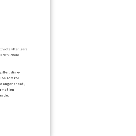
t vidta ytterligare
ll den lokala
fter: din e-
ion som rör
e anger annat,
ormation
lande.