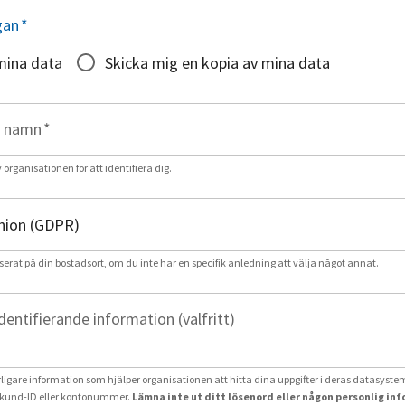
gan
*
mina data
Skicka mig en kopia av mina data
t namn
*
rganisationen för att identifiera dig.
serat på din bostadsort, om du inte har en specifik anledning att välja något annat.
identifierande information (valfritt)
erligare information som hjälper organisationen att hitta dina uppgifter i deras datasystem
und-ID eller kontonummer.
Lämna inte ut ditt lösenord eller någon personlig in