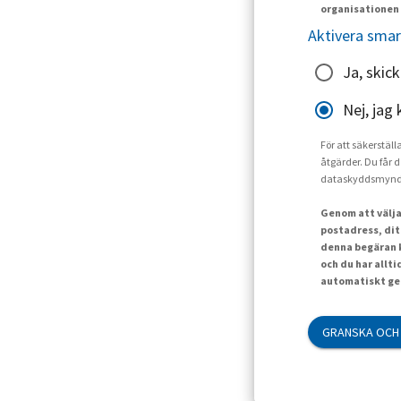
organisationen 
Aktivera smar
Ja, skic
Nej, jag 
För att säkerställ
åtgärder. Du får d
dataskyddsmynd
Genom att välja
postadress, dit
denna begäran k
och du har allt
automatiskt gen
GRANSKA OCH 