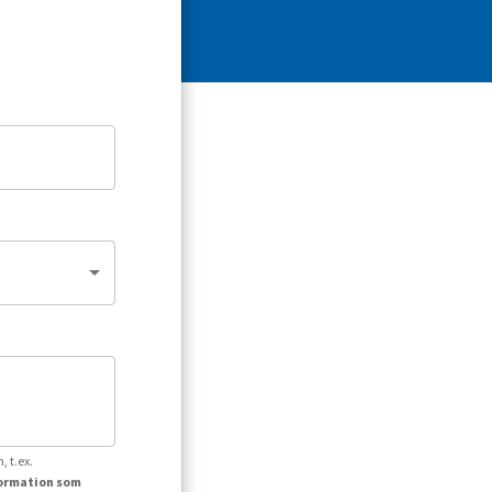
, t.ex.
formation som