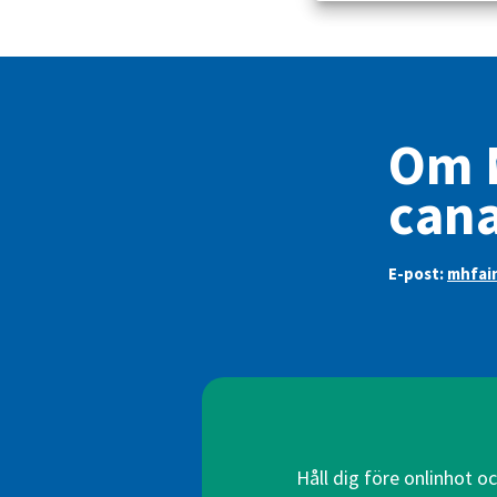
Om M
can
E-post:
mhfai
Håll dig före onlinhot o