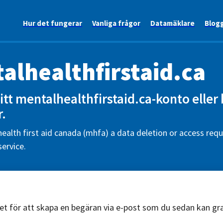
Hur det fungerar
Vanliga frågor
Datamäklare
Blog
alhealthfirstaid.ca
itt mentalhealthfirstaid.ca-konto eller
r.
ealth first aid canada (mhfa) a data deletion or access requ
ervice.
äret för att skapa en begäran via e-post som du sedan kan g