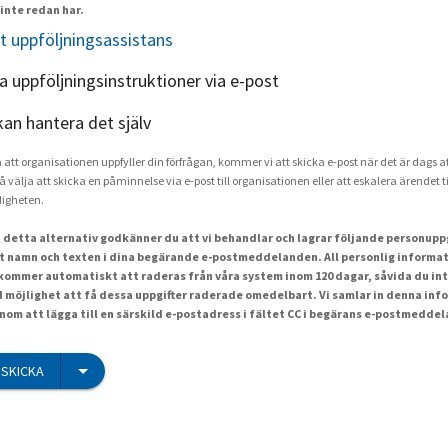
inte redan har.
t uppföljningsassistans
ka uppföljningsinstruktioner via e-post
kan hantera det själv
a att organisationen uppfyller din förfrågan, kommer vi att skicka e-post när det är dags at
å välja att skicka en påminnelse via e-post till organisationen eller att eskalera ärendet ti
igheten.
 detta alternativ godkänner du att vi behandlar och lagrar följande personuppgi
t namn och texten i dina begärande e-postmeddelanden. All personlig informat
ommer automatiskt att raderas från våra system inom 120 dagar, såvida du int
id möjlighet att få dessa uppgifter raderade omedelbart. Vi samlar in denna inf
om att lägga till en särskild e-postadress i fältet CC i begärans e-postmedde
SKICKA