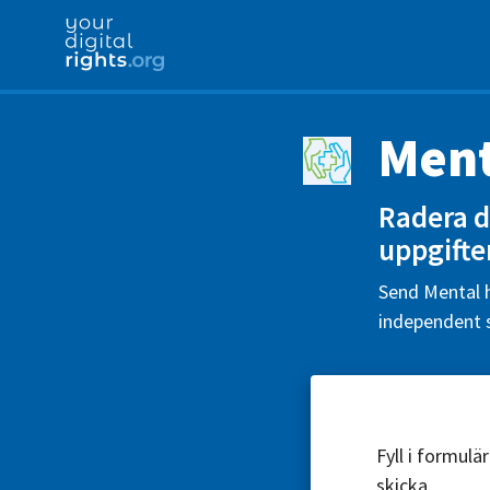
Ment
Radera d
uppgifte
Send Mental h
independent s
Fyll i formul
skicka.