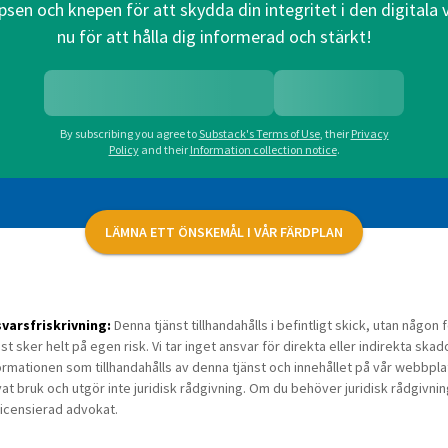
psen och knepen för att skydda din integritet i den digitala
nu för att hålla dig informerad och stärkt!
By subscribing you agree to
Substack's Terms of Use
,
their
Privacy
Policy
and their
Information collection notice
.
LÄMNA ETT ÖNSKEMÅL I VÅR FÄRDPLAN
varsfriskrivning:
Denna tjänst tillhandahålls i befintligt skick, utan någo
nst sker helt på egen risk. Vi tar inget ansvar för direkta eller indirekta skad
ormationen som tillhandahålls av denna tjänst och innehållet på vår webbplats 
vat bruk och utgör inte juridisk rådgivning. Om du behöver juridisk rådgivni
licensierad advokat.