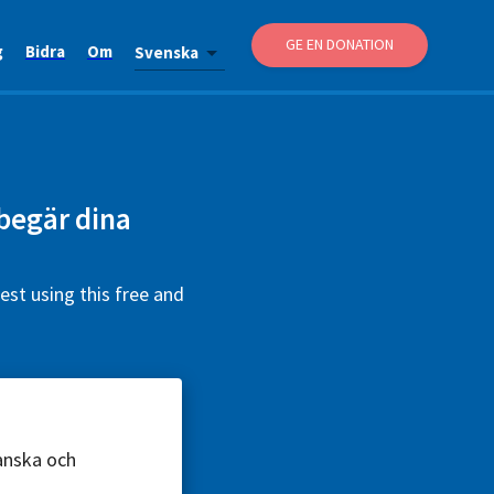
GE EN DONATION
g
Bidra
Om
Svenska
 begär dina
est using this free and
ranska och