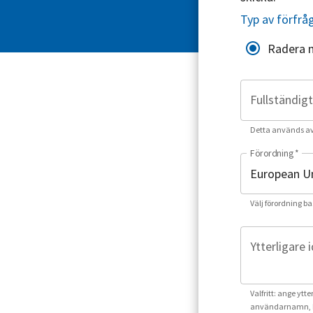
Typ av förfrå
Radera 
Fullständig
Detta används av o
Förordning
*
Välj förordning ba
Ytterligare 
Valfritt: ange ytt
användarnamn, k