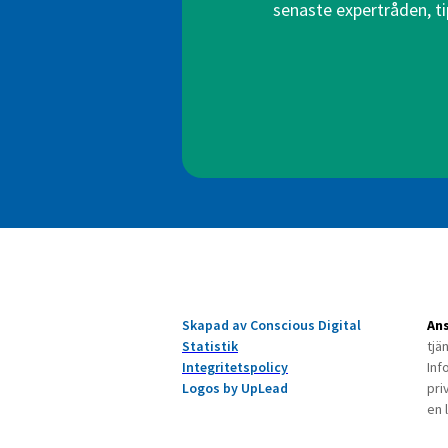
senaste expertråden, ti
Skapad av Conscious Digital
Ans
Statistik
tjä
Integritetspolicy
Inf
Logos by UpLead
pri
en 