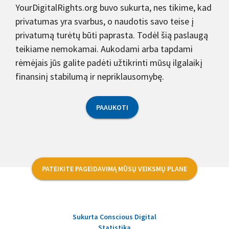
YourDigitalRights.org buvo sukurta, nes tikime, kad
privatumas yra svarbus, o naudotis savo teise į
privatumą turėtų būti paprasta. Todėl šią paslaugą
teikiame nemokamai. Aukodami arba tapdami
rėmėjais jūs galite padėti užtikrinti mūsų ilgalaikį
finansinį stabilumą ir nepriklausomybę.
PAAUKOTI
PATEIKITE PAGEIDAVIMĄ MŪSŲ VEIKSMŲ PLANE
Sukurta Conscious Digital
Statistika