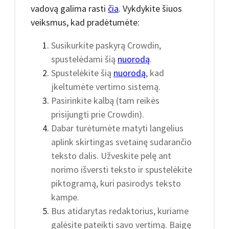
vadovą galima rasti
čia
. Vykdykite šiuos
veiksmus, kad pradėtumėte:
Susikurkite paskyrą Crowdin,
spustelėdami šią
nuorodą
.
Spustelėkite šią
nuorodą
, kad
įkeltumėte vertimo sistemą.
Pasirinkite kalbą (tam reikės
prisijungti prie Crowdin).
Dabar turėtumėte matyti langelius
aplink skirtingas svetainę sudarančio
teksto dalis. Užveskite pelę ant
norimo išversti teksto ir spustelėkite
piktogramą, kuri pasirodys teksto
kampe.
Bus atidarytas redaktorius, kuriame
galėsite pateikti savo vertimą. Baigę