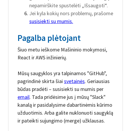
nepamirškite spustelėti „Išsaugoti“.
Jei kyla kokių nors problemų, prašome
susisiekti su mumis.
Pagalba plėtojant
Šiuo metu ieškome Mašininio mokymosi,
React ir AWS inžinierių.
Mūsų saugyklos yra talpinamos "GitHub",
pagrindinė skirta šiai
svetainės
. Geriausias
būdas pradėti – susisiekti su mumis per
email
. Tada pridėsime jus į mūsų "Slack"
kanalą ir pasidalysime dabartinėmis kūrimo
užduotimis. Arba galite nuklonuoti saugyklą
ir pateikti sujungimo (merge) užklausas.