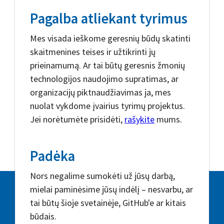
Pagalba atliekant tyrimus
Mes visada ieškome geresnių būdų skatinti
skaitmenines teises ir užtikrinti jų
prieinamumą. Ar tai būtų geresnis žmonių
technologijos naudojimo supratimas, ar
organizacijų piktnaudžiavimas ja, mes
nuolat vykdome įvairius tyrimų projektus.
Jei norėtumėte prisidėti,
rašykite
mums.
Padėka
Nors negalime sumokėti už jūsų darbą,
mielai paminėsime jūsų indėlį – nesvarbu, ar
tai būtų šioje svetainėje, GitHub'e ar kitais
būdais.