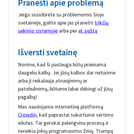
Pranešti apie problemą
Jeigu susidūrėte su problemomis šioje
svetainėje, galite apie jas pranešti
trikčių
sekimo sistemoje
arba per
el. paštą
.
Išversti svetainę
Norime, kad ši paslauga būtų prieinama
daugeliu kalbų. Jei jūsų kalbos dar neturime
arba ji reikalauja atnaujinimų ar
patobulinimų, būtume labai dėkingi už jūsų
pagalbą!
Mes naudojame internetinę platformą
Crowdin
, kad paprastai sukurtume vertimo
eilutes. Tai gerokai palengvina procesą ir
nereikia jokių programavimo žinių. Trumpą