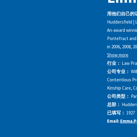
用他们自己的
Huddersfield | L
An-award winnin
Pontefract and 
in 2006, 2008, 
Show more
行业：
Law Pra
公司专业：
Wil
Contentious Pro
Kinship Care, 
公司类型：
Par
总部：
Hudders
已填写：
1927
Email:
Emma.Pe