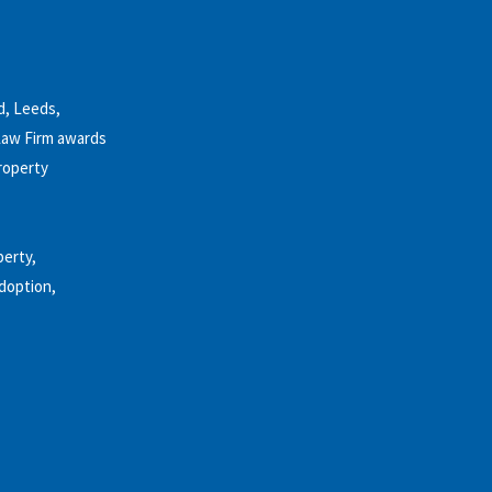
d, Leeds,
 Law Firm awards
property
perty,
doption,