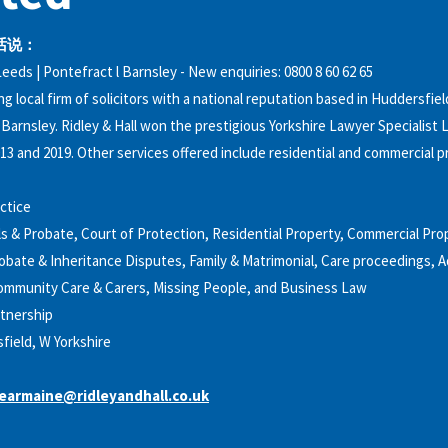
话说：
eeds | Pontefract l Barnsley - New enquiries: 0800 8 60 62 65
g local firm of solicitors with a national reputation based in Huddersfiel
Barnsley. Ridley & Hall won the prestigious Yorkshire Lawyer Specialist
2013 and 2019. Other services offered include residential and commercial 
ctice
ls & Probate, Court of Protection, Residential Property, Commercial Pro
bate & Inheritance Disputes, Family & Matrimonial, Care proceedings, A
Community Care & Carers, Missing People, and Business Law
tnership
field, W Yorkshire
armaine@ridleyandhall.co.uk