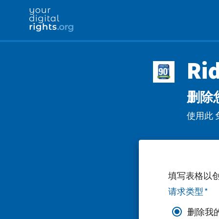
Ri
删除您
使用此 免
填写表格以
请求类型
*
删除我