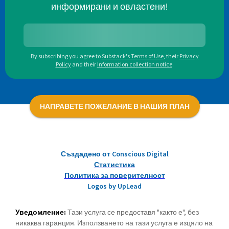
информирани и овластени!
By subscribing you agree to
Substack's Terms of Use
,
their
Privacy
Policy
and their
Information collection notice
.
НАПРАВЕТЕ ПОЖЕЛАНИЕ В НАШИЯ ПЛАН
Създадено от Conscious Digital
Статистика
Политика за поверителност
Logos by UpLead
Уведомление:
Тази услуга се предоставя "както е", без
никаква гаранция. Използването на тази услуга е изцяло на