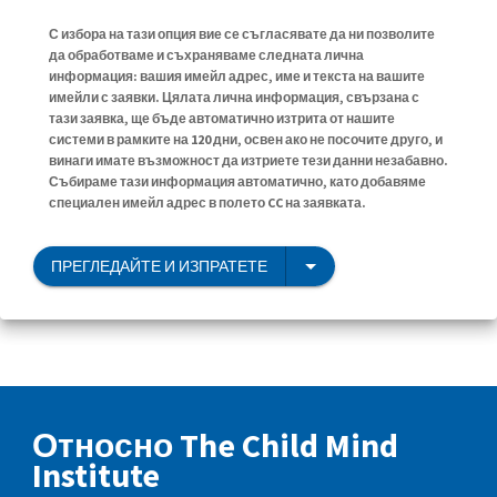
С избора на тази опция вие се съгласявате да ни позволите
да обработваме и съхраняваме следната лична
информация: вашия имейл адрес, име и текста на вашите
имейли с заявки. Цялата лична информация, свързана с
тази заявка, ще бъде автоматично изтрита от нашите
системи в рамките на 120 дни, освен ако не посочите друго, и
винаги имате възможност да изтриете тези данни незабавно.
Събираме тази информация автоматично, като добавяме
специален имейл адрес в полето CC на заявката.
ПРЕГЛЕДАЙТЕ И ИЗПРАТЕТЕ
Относно The Child Mind
Institute