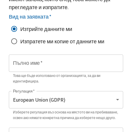
прегледате и изпратите.
Вид на заявката
*
Изтрийте данните ми
Изпратете ми копие от данните ми
Пълно име
*
Това ще бъде използвано от организацията, за да ви
идентифицира.
Регулация
*
Изберете регулация въз основа на мястото ви на пребиваване,
освен ако нямате конкретна причина да изберете нещо друго.