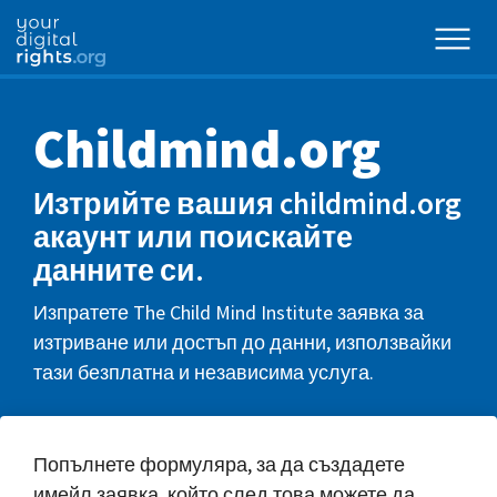
Childmind.org
Изтрийте вашия childmind.org
акаунт или поискайте
данните си.
Изпратете The Child Mind Institute заявка за
изтриване или достъп до данни, използвайки
тази безплатна и независима услуга.
Попълнете формуляра, за да създадете
имейл заявка, който след това можете да