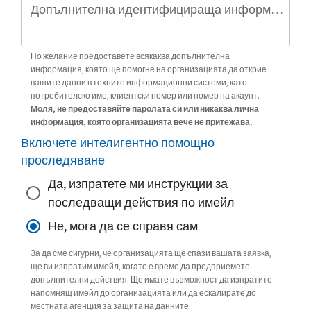
Допълнителна идентифицираща информация (по избор)
По желание предоставете всякаква допълнителна
информация, която ще помогне на организацията да открие
вашите данни в техните информационни системи, като
потребителско име, клиентски номер или номер на акаунт.
Моля, не предоставяйте паролата си или никаква лична
информация, която организацията вече не притежава.
Включете интелигентно помощно
проследяване
Да, изпратете ми инструкции за
последващи действия по имейл
Не, мога да се справя сам
За да сме сигурни, че организацията ще спази вашата заявка,
ще ви изпратим имейл, когато е време да предприемете
допълнителни действия. Ще имате възможност да изпратите
напомнящ имейл до организацията или да ескалирате до
местната агенция за защита на данните.