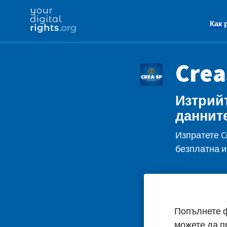
Как 
Crea
Изтрийт
данните
Изпратете C
безплатна и
Попълнете ф
можете да п