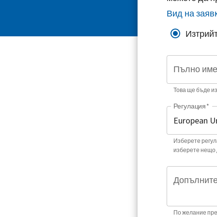
Вид на заяв
Изтрийт
Пълно им
Това ще бъде и
Регулация
*
Изберете регула
изберете нещо 
Допълните
По желание пре