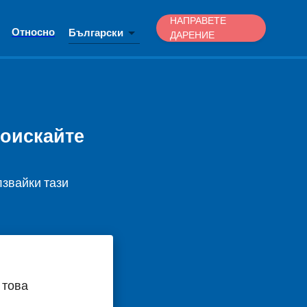
НАПРАВЕТЕ
Относно
Български
ДАРЕНИЕ
поискайте
лзвайки тази
 това