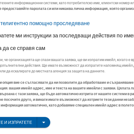
 техните информационни системи, като потребителско име, клиентски номер и
е предоставяйте паролата си или никаква лична информация, която организ
нтелигентно помощно проследяване
ратете ми инструкции за последващи действия по им
а да се справя сам
ни, че организацията ще спази вашата заявка, ще ви изпратим имейл, когато е в
опълнителни действия. Ще имате възможност да изпратите напомнящ имейл 
или да ескалирате до местната агенция за защита на данните.
зи опция вие се съгласявате да ни позволите да обработваме и съхранявам
ия: вашия имейл адрес, име и текста на вашите имейли с заявки. Цялата л
ързана с тази заявка, ще бъде автоматично изтрита от нашите системи в ра
 не посочите друго, и винаги имате възможност да изтриете тези данни незаб
информация автоматично, като добавяме специален имейл адрес в полето C
Е И ИЗПРАТЕТЕ