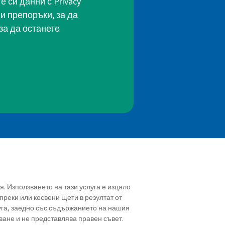
 си данни с Privacy
и препоръки, за да
за да останете
ия. Използването на тази услуга е изцяло
преки или косвени щети в резултат от
уга, заедно със съдържанието на нашия
ване и не представлява правен съвет.