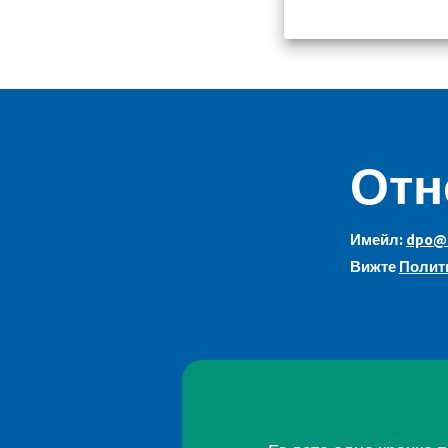
Отн
Имейл:
dpo@c
Вижте
Полити