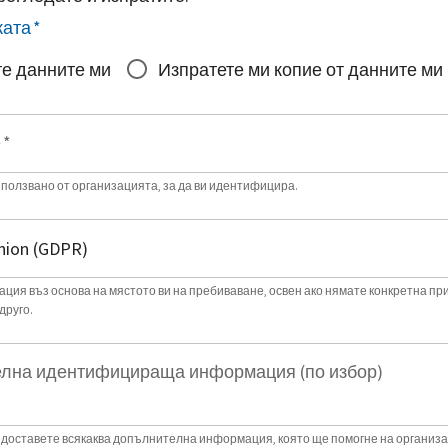
ката
*
е данните ми
Изпратете ми копие от данните ми
е
*
зползвано от организацията, за да ви идентифицира.
ция въз основа на мястото ви на пребиваване, освен ако нямате конкретна пр
друго.
лна идентифицираща информация (по избор)
доставете всякаква допълнителна информация, която ще помогне на организа