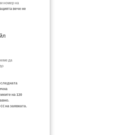
ли номер на
ацията вече не
ейл
реме да
до
е следната
ична
мките на 120
авно.
C на заявката.