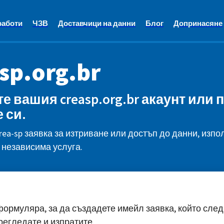
работи
ЧЗВ
Доставчици на данни
Блог
Допринасяне
sp.org.br
е вашия creasp.org.br акаунт или 
 си.
rea-sp заявка за изтриване или достъп до данни, изпо
 независима услуга.
ормуляра, за да създадете имейл заявка, който след
регледате и изпратите.