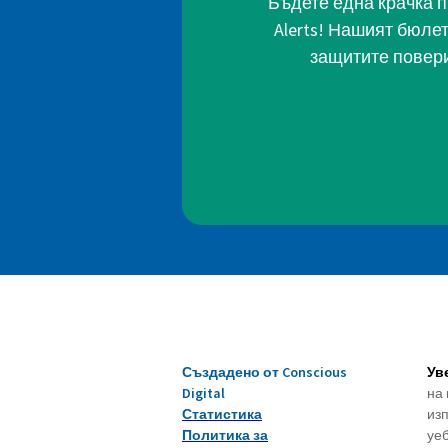
Бъдете една крачка п
Alerts! Нашият бюле
защитите повери
Създадено от Conscious
Ув
Digital
на 
Статистика
изп
Политика за
уеб