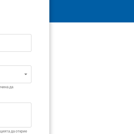
ичина да
цията да открие