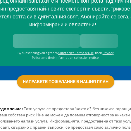
ред онлайн заплахите и поемете контрола над личните
тин предоставя най-новите експертни съвети, трикове 
телността си в дигиталния свят. Абонирайте се сега, 
информирани и овластени!
By subscribing you agree to
Substack's Terms of Use
,
their
Privacy
Policy
and their
Information collection notice
.
НАПРАВЕТЕ ПОЖЕЛАНИЕ В НАШИЯ ПЛАН
едомление:
Тази услуга се предоставя "както е", без никаква гаранц
ваш собствен риск. Ние не можем да поемем отговорност за никакви 
олзването на тази услуга. Информацията, предоставена от тази усл
сайт, свързано с правни въпроси, се предоставя само за лично полз