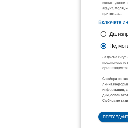
вашите данни в
акаунт.
Моля, н
притежава.
Включете и
Да, изп
Не, мог
За да сме сигур
предприемете д
организацията 
С избора на та
лична информац
информация, св
дни, освен ако
Събираме тази 
ПРЕГЛЕДАЙТ