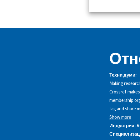
Отн
Техни думи:
Making research 
Crossref makes 
membership orga
tag and share m
Show more
Индустрия:
R
Специализац