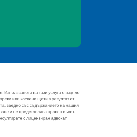
ия. Използването на тази услуга е изцяло
преки или косвени щети в резултат от
уга, заедно със съдържанието на нашия
ване и не представлява правен съвет.
онсултирате с лицензиран адвокат.