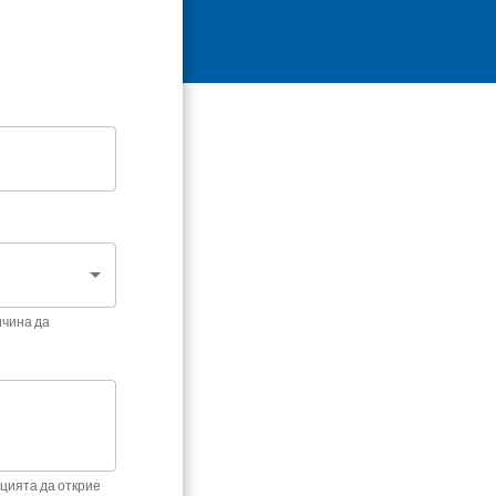
ичина да
цията да открие