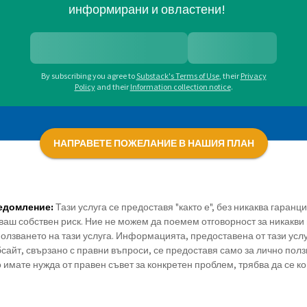
информирани и овластени!
By subscribing you agree to
Substack's Terms of Use
,
their
Privacy
Policy
and their
Information collection notice
.
НАПРАВЕТЕ ПОЖЕЛАНИЕ В НАШИЯ ПЛАН
едомление:
Тази услуга се предоставя "както е", без никаква гаранц
ваш собствен риск. Ние не можем да поемем отговорност за никакви 
олзването на тази услуга. Информацията, предоставена от тази усл
сайт, свързано с правни въпроси, се предоставя само за лично полз
 имате нужда от правен съвет за конкретен проблем, трябва да се к