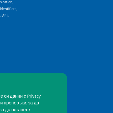
nication,
identifiers,
d APIs
 си данни с Privacy
и препоръки, за да
за да останете