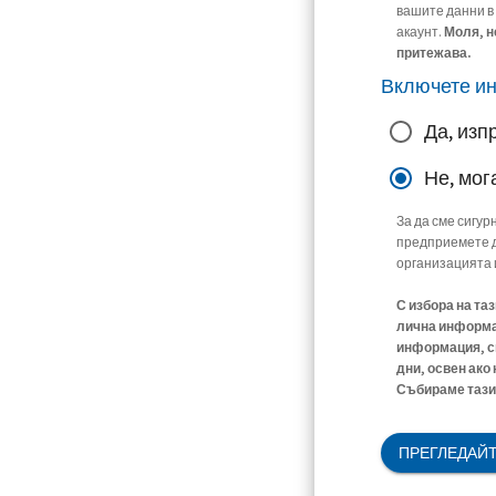
вашите данни в
акаунт.
Моля, н
притежава.
Включете и
Да, изп
Не, мог
За да сме сигур
предприемете д
организацията 
С избора на та
лична информац
информация, св
дни, освен ако
Събираме тази 
ПРЕГЛЕДАЙТ