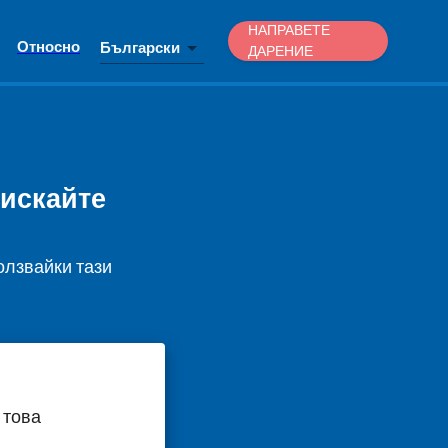
НАПРАВЕТЕ
Относно
Български
ДАРЕНИЕ
оискайте
олзвайки тази
 това