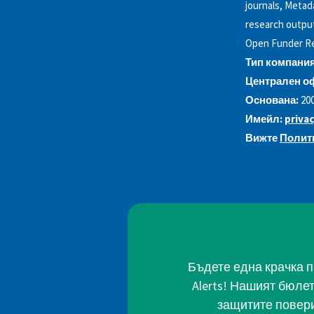
journals, Metad
research output
Open Funder Reg
Тип компания
Централен о
Основана:
20
Имейл:
priva
Вижте
Полити
Бъдете една крачка п
Alerts! Нашият бюле
защитите повери