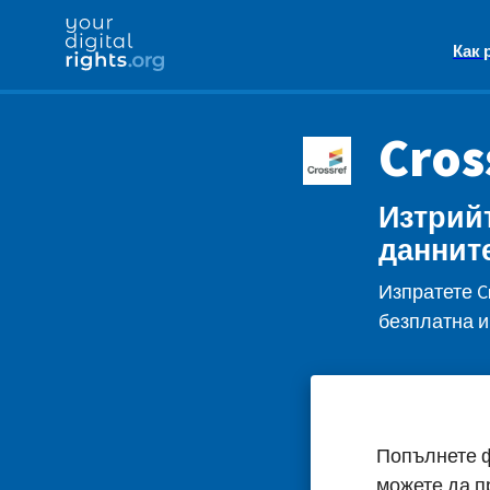
Как 
Cros
Изтрийт
данните
Изпратете C
безплатна и
Попълнете ф
можете да п