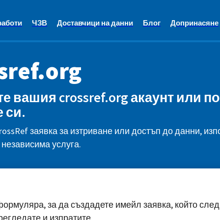
работи
ЧЗВ
Доставчици на данни
Блог
Допринасяне
sref.org
е вашия crossref.org акаунт или п
 си.
rossRef заявка за изтриване или достъп до данни, изп
 независима услуга.
ормуляра, за да създадете имейл заявка, който след
регледате и изпратите.