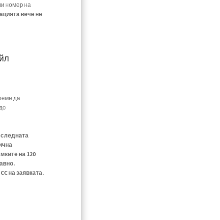
ли номер на
ацията вече не
ейл
реме да
до
е следната
ична
мките на 120
авно.
C на заявката.