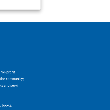
-for-profit
y the community;
ls and servi
, books,