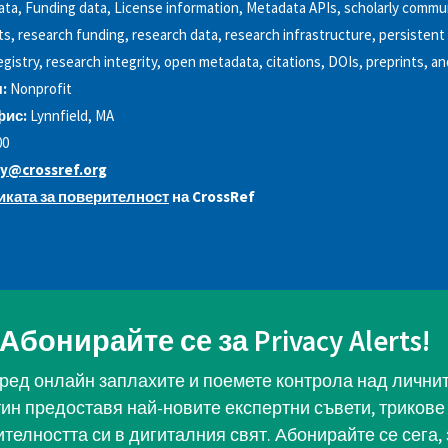
ata, Funding data, License information, Metadata APIs, scholarly commu
s, research funding, research data, research infrastructure, persistent 
istry, research integrity, open metadata, citations, DOIs, preprints, an
:
Nonprofit
фис:
Lynnfield, MA
00
cy@crossref.org
ката за поверителност
на CrossRef
Абонирайте се за Privacy Alerts!
ред онлайн заплахите и поемете контрола над личните
тин предоставя най-новите експертни съвети, трикове 
телността си в дигиталния свят. Абонирайте се сега, 