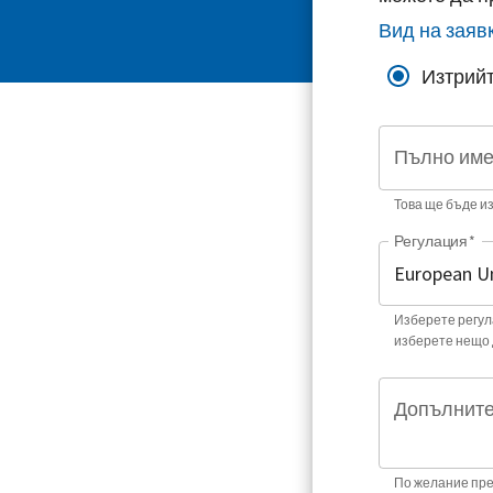
Вид на заяв
Изтрийт
Пълно им
Това ще бъде и
Регулация
*
Изберете регула
изберете нещо 
Допълните
По желание пре