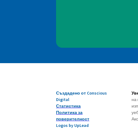
Създадено от Conscious
Ув
Digital
на 
Статистика
изп
Политика за
уеб
поверителност
Ако
Logos by UpLead