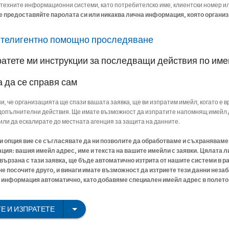
 техните информационни системи, като потребителско име, клиентски номер и
е предоставяйте паролата си или никаква лична информация, която организ
нтелигентно помощно проследяване
ратете ми инструкции за последващи действия по им
а да се справя сам
ни, че организацията ще спази вашата заявка, ще ви изпратим имейл, когато е в
опълнителни действия. Ще имате възможност да изпратите напомнящ имейл 
или да ескалирате до местната агенция за защита на данните.
зи опция вие се съгласявате да ни позволите да обработваме и съхранявам
ия: вашия имейл адрес, име и текста на вашите имейли с заявки. Цялата л
ързана с тази заявка, ще бъде автоматично изтрита от нашите системи в ра
 не посочите друго, и винаги имате възможност да изтриете тези данни незаб
информация автоматично, като добавяме специален имейл адрес в полето C
Е И ИЗПРАТЕТЕ