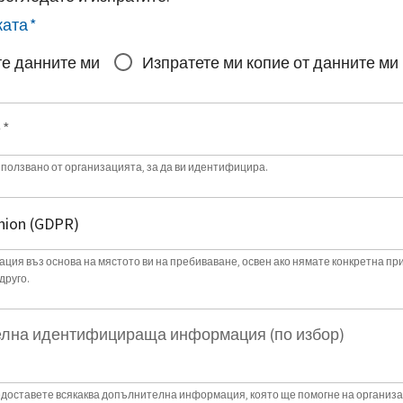
ката
*
е данните ми
Изпратете ми копие от данните ми
е
*
зползвано от организацията, за да ви идентифицира.
ция въз основа на мястото ви на пребиваване, освен ако нямате конкретна пр
друго.
лна идентифицираща информация (по избор)
доставете всякаква допълнителна информация, която ще помогне на организа