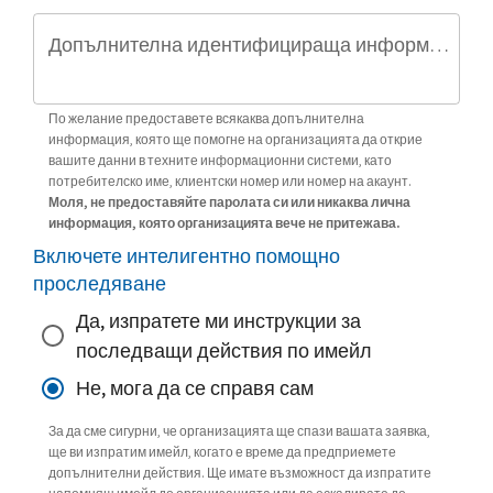
Допълнителна идентифицираща информация (по избор)
По желание предоставете всякаква допълнителна
информация, която ще помогне на организацията да открие
вашите данни в техните информационни системи, като
потребителско име, клиентски номер или номер на акаунт.
Моля, не предоставяйте паролата си или никаква лична
информация, която организацията вече не притежава.
Включете интелигентно помощно
проследяване
Да, изпратете ми инструкции за
последващи действия по имейл
Не, мога да се справя сам
За да сме сигурни, че организацията ще спази вашата заявка,
ще ви изпратим имейл, когато е време да предприемете
допълнителни действия. Ще имате възможност да изпратите