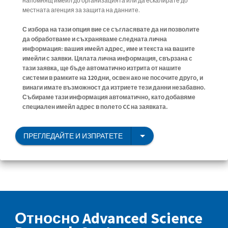
напомнящ имейл до организацията или да ескалирате до
местната агенция за защита на данните.
С избора на тази опция вие се съгласявате да ни позволите
да обработваме и съхраняваме следната лична
информация: вашия имейл адрес, име и текста на вашите
имейли с заявки. Цялата лична информация, свързана с
тази заявка, ще бъде автоматично изтрита от нашите
системи в рамките на 120 дни, освен ако не посочите друго, и
винаги имате възможност да изтриете тези данни незабавно.
Събираме тази информация автоматично, като добавяме
специален имейл адрес в полето CC на заявката.
ПРЕГЛЕДАЙТЕ И ИЗПРАТЕТЕ
Относно Advanced Science