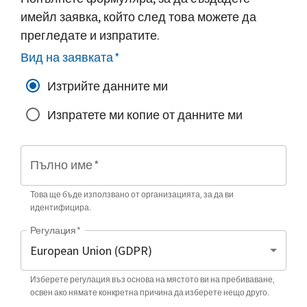
имейл заявка, който след това можете да
прегледате и изпратите.
Вид на заявката
*
Изтрийте данните ми
Изпратете ми копие от данните ми
Пълно име
*
Това ще бъде използвано от организацията, за да ви
идентифицира.
Регулация
*
Изберете регулация въз основа на мястото ви на пребиваване,
освен ако нямате конкретна причина да изберете нещо друго.