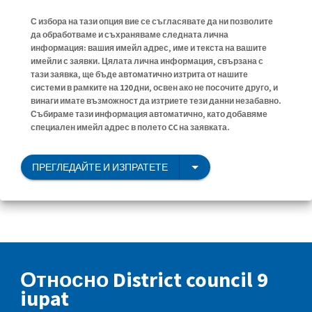
С избора на тази опция вие се съгласявате да ни позволите
да обработваме и съхраняваме следната лична
информация: вашия имейл адрес, име и текста на вашите
имейли с заявки. Цялата лична информация, свързана с
тази заявка, ще бъде автоматично изтрита от нашите
системи в рамките на 120 дни, освен ако не посочите друго, и
винаги имате възможност да изтриете тези данни незабавно.
Събираме тази информация автоматично, като добавяме
специален имейл адрес в полето CC на заявката.
ПРЕГЛЕДАЙТЕ И ИЗПРАТЕТЕ
Относно District council 9
iupat