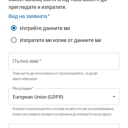
прегледате и изпратите.
Вид на заявката
*
Изтрийте данните ми
Изпратете ми копие от данните ми
Пълно име
*
Това ще бъде използвано от организацията, за да ви
идентифицира.
Регулация
*
Изберете регулация въз основа на мястото ви на пребиваване,
освен ако нямате конкретна причина да изберете нещо друго.