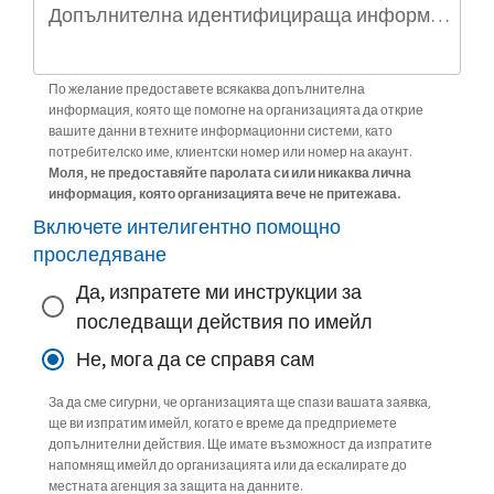
Допълнителна идентифицираща информация (по избор)
По желание предоставете всякаква допълнителна
информация, която ще помогне на организацията да открие
вашите данни в техните информационни системи, като
потребителско име, клиентски номер или номер на акаунт.
Моля, не предоставяйте паролата си или никаква лична
информация, която организацията вече не притежава.
Включете интелигентно помощно
проследяване
Да, изпратете ми инструкции за
последващи действия по имейл
Не, мога да се справя сам
За да сме сигурни, че организацията ще спази вашата заявка,
ще ви изпратим имейл, когато е време да предприемете
допълнителни действия. Ще имате възможност да изпратите
напомнящ имейл до организацията или да ескалирате до
местната агенция за защита на данните.