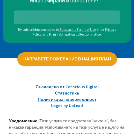
информирани и овластени!
By subscribing you agree to
Substack's Terms of Use
,
their
Privacy
Policy
and their
Information collection notice
.
НАПРАВЕТЕ ПОЖЕЛАНИЕ В НАШИЯ ПЛАН
Създадено от Conscious Digital
Статистика
Политика за поверителност
Logos by UpLead
Уведомление:
Тази услуга се предоставя "както е", без
никаква гаранция. Използването на тази услуга е изцяло на
ваш собствен риск. Ние не можем да поемем отговорност