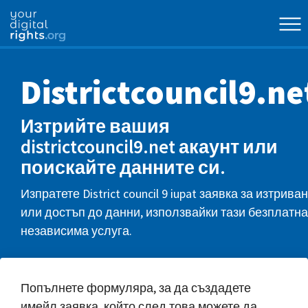
Districtcouncil9.ne
Изтрийте вашия
districtcouncil9.net акаунт или
поискайте данните си.
Изпратете District council 9 iupat заявка за изтрива
или достъп до данни, използвайки тази безплатна
независима услуга.
Попълнете формуляра, за да създадете
имейл заявка, който след това можете да