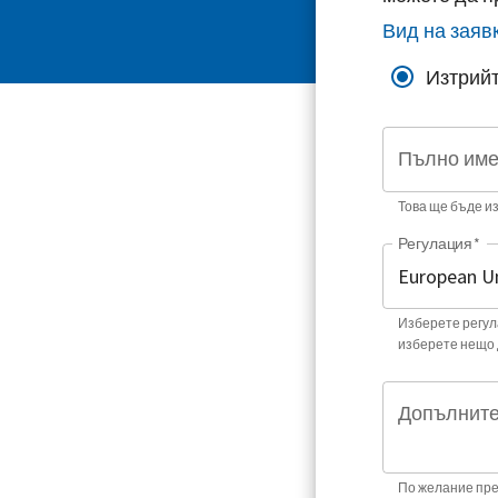
Вид на заяв
Изтрийт
Пълно им
Това ще бъде и
Регулация
*
Изберете регула
изберете нещо 
Допълните
По желание пре