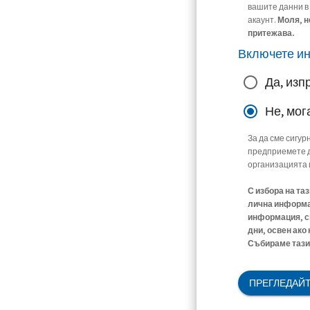
вашите данни в
акаунт.
Моля, н
притежава.
Включете и
Да, изп
Не, мог
За да сме сигур
предприемете д
организацията 
С избора на та
лична информац
информация, св
дни, освен ако
Събираме тази 
ПРЕГЛЕДАЙТ