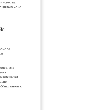
ли номер на
ацията вече не
ейл
реме да
до
е следната
ична
мките на 120
авно.
C на заявката.