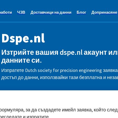
работи
ЧЗВ
Доставчици на данни
Блог
Допринасяне
Dspe.nl
Изтрийте вашия dspe.nl акаунт и
данните си.
Изпратете Dutch society for precision engineering заяв
достъп до данни, използвайки тази безплатна и неза
ормуляра, за да създадете имейл заявка, който след
регледате и изпратите.