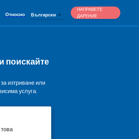
НАПРАВЕТЕ
Относно
Български
ДАРЕНИЕ
ли поискайте
ка за изтриване или
висима услуга.
 това