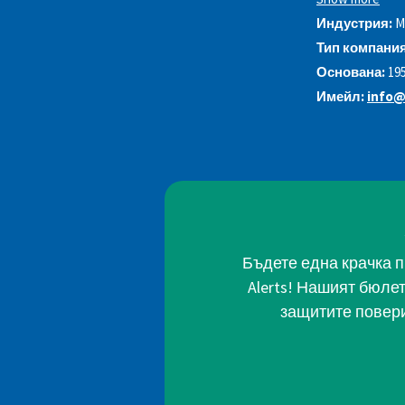
Индустрия:
M
Тип компания
Основана:
19
Имейл:
info@
Бъдете една крачка п
Alerts! Нашият бюле
защитите повери