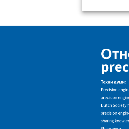
Отно
prec
Техни думи:
Precision engin
precision engin
Dutch Society f
precision engin
sharing knowled
Show more