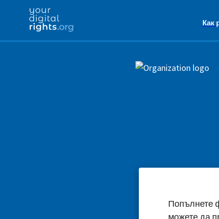
Как 
Попълнете ф
можете да п