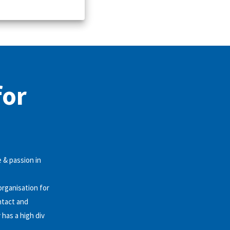
for
 & passion in
organisation for
ntact and
has a high div