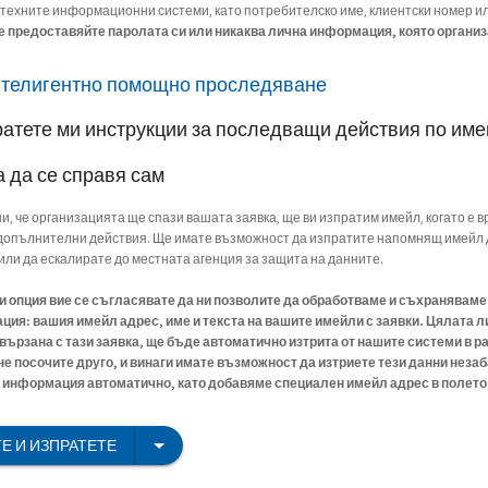
 техните информационни системи, като потребителско име, клиентски номер и
е предоставяйте паролата си или никаква лична информация, която организ
нтелигентно помощно проследяване
ратете ми инструкции за последващи действия по им
а да се справя сам
ни, че организацията ще спази вашата заявка, ще ви изпратим имейл, когато е в
опълнителни действия. Ще имате възможност да изпратите напомнящ имейл 
или да ескалирате до местната агенция за защита на данните.
зи опция вие се съгласявате да ни позволите да обработваме и съхранявам
ия: вашия имейл адрес, име и текста на вашите имейли с заявки. Цялата л
ързана с тази заявка, ще бъде автоматично изтрита от нашите системи в ра
 не посочите друго, и винаги имате възможност да изтриете тези данни незаб
информация автоматично, като добавяме специален имейл адрес в полето C
Е И ИЗПРАТЕТЕ