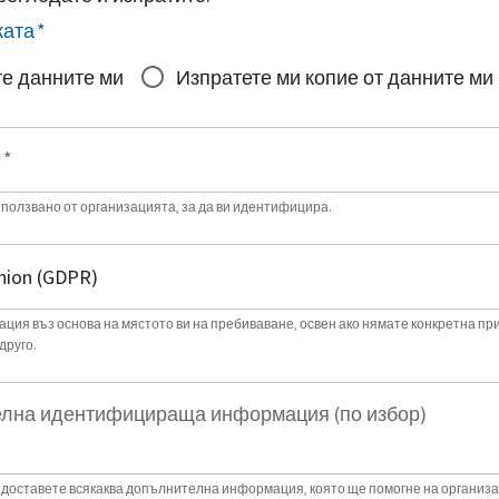
ката
*
е данните ми
Изпратете ми копие от данните ми
е
*
зползвано от организацията, за да ви идентифицира.
ция въз основа на мястото ви на пребиваване, освен ако нямате конкретна пр
друго.
лна идентифицираща информация (по избор)
доставете всякаква допълнителна информация, която ще помогне на организа