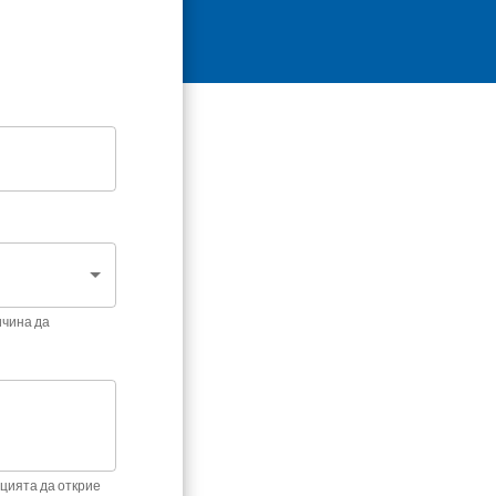
ичина да
цията да открие