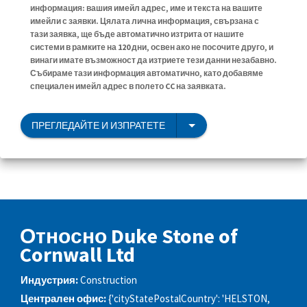
информация: вашия имейл адрес, име и текста на вашите
имейли с заявки. Цялата лична информация, свързана с
тази заявка, ще бъде автоматично изтрита от нашите
системи в рамките на 120 дни, освен ако не посочите друго, и
винаги имате възможност да изтриете тези данни незабавно.
Събираме тази информация автоматично, като добавяме
специален имейл адрес в полето CC на заявката.
ПРЕГЛЕДАЙТЕ И ИЗПРАТЕТЕ
Относно Duke Stone of
Cornwall Ltd
Индустрия:
Construction
Централен офис:
{'cityStatePostalCountry': 'HELSTON,