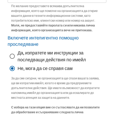
По желание предоставете всякаква допълнителна
информация, която ще помогне на организацията да открие
вашите данни в техните информационни системи, като
потребителско име, клиентски номер или номер на акаунт.
Моля, не предоставяйте паролата си или никаква лична
информация, която организацията вече не притежава.
Включете интелигентно помощно
проследяване
Да, изпратете ми инструкции за
последващи действия по имейл
Не, мога да се справя сам
За да сме сигурни, че организацията ще спази вашата заявка,
ще ви изпратим имейл, когато е време да предприемете
допълнителни действия. Ще имате възможност да изпратите
напомнящ имейл до организацията или да ескалирате до
местната агенция за защита на данните.
С избора на тази опция вие се съгласявате да ни позволите
да обработваме и съхраняваме следната лична