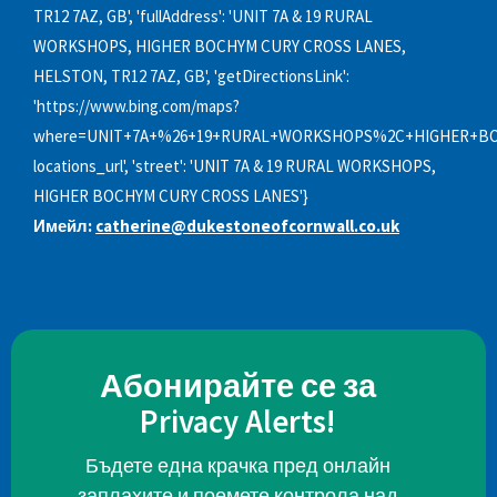
TR12 7AZ, GB', 'fullAddress': 'UNIT 7A & 19 RURAL
WORKSHOPS, HIGHER BOCHYM CURY CROSS LANES,
HELSTON, TR12 7AZ, GB', 'getDirectionsLink':
'https://www.bing.com/maps?
where=UNIT+7A+%26+19+RURAL+WORKSHOPS%2C+HIGHER+BO
locations_url', 'street': 'UNIT 7A & 19 RURAL WORKSHOPS,
HIGHER BOCHYM CURY CROSS LANES'}
Имейл:
catherine@dukestoneofcornwall.co.uk
Абонирайте се за
Privacy Alerts!
Бъдете една крачка пред онлайн
заплахите и поемете контрола над