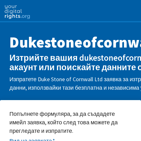
Dukestoneofcornwa
Изтрийте вашия dukestoneofcornw
акаунт или поискайте данните 
Изпратете Duke Stone of Cornwall Ltd заявка за из
данни, използвайки тази безплатна и независима 
Попълнете формуляра, за да създадете
имейл заявка, който след това можете да
прегледате и изпратите.
Вид на заявката
*