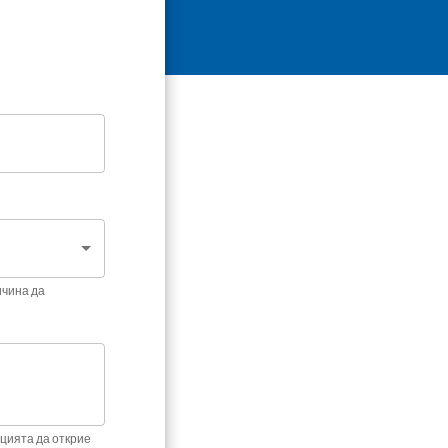
ичина да
цията да открие