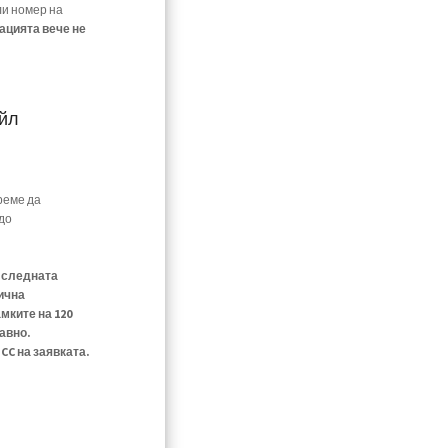
ли номер на
ацията вече не
ейл
реме да
до
е следната
ична
мките на 120
авно.
C на заявката.