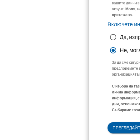
вашите данни в
акаунт.
Моля, н
притежава.
Включете и
Да, изп
Не, мог
За да сме сигур
предприемете д
организацията 
С избора на та
лична информац
информация, св
дни, освен ако
Събираме тази 
ПРЕГЛЕДАЙТ