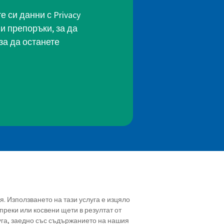
 си данни с Privacy
и препоръки, за да
за да останете
ия. Използването на тази услуга е изцяло
преки или косвени щети в резултат от
уга, заедно със съдържанието на нашия