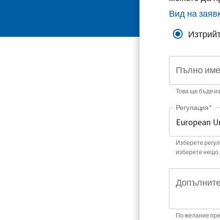
Вид на заяв
Изтрийт
Пълно им
Това ще бъде и
Регулация
*
Изберете регула
изберете нещо 
Допълните
По желание пре