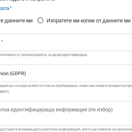
ката
*
е данните ми
Изпратете ми копие от данните ми
е
*
зползвано от организацията, за да ви идентифицира.
ция въз основа на мястото ви на пребиваване, освен ако нямате конкретна пр
друго.
лна идентифицираща информация (по избор)
доставете всякаква допълнителна информация, която ще помогне на организа