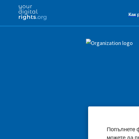
Как 
Попълнете ф
можете да п