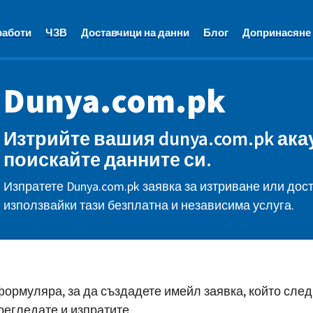
работи
ЧЗВ
Доставчици на данни
Блог
Допринасяне
Dunya.com.pk
Изтрийте вашия dunya.com.pk ака
поискайте данните си.
Изпратете Dunya.com.pk заявка за изтриване или дос
използвайки тази безплатна и независима услуга.
ормуляра, за да създадете имейл заявка, който след
регледате и изпратите.