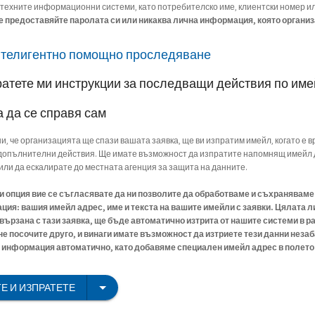
 техните информационни системи, като потребителско име, клиентски номер и
е предоставяйте паролата си или никаква лична информация, която организ
нтелигентно помощно проследяване
ратете ми инструкции за последващи действия по им
а да се справя сам
ни, че организацията ще спази вашата заявка, ще ви изпратим имейл, когато е в
опълнителни действия. Ще имате възможност да изпратите напомнящ имейл 
или да ескалирате до местната агенция за защита на данните.
зи опция вие се съгласявате да ни позволите да обработваме и съхранявам
ия: вашия имейл адрес, име и текста на вашите имейли с заявки. Цялата л
ързана с тази заявка, ще бъде автоматично изтрита от нашите системи в ра
 не посочите друго, и винаги имате възможност да изтриете тези данни незаб
информация автоматично, като добавяме специален имейл адрес в полето C
Е И ИЗПРАТЕТЕ