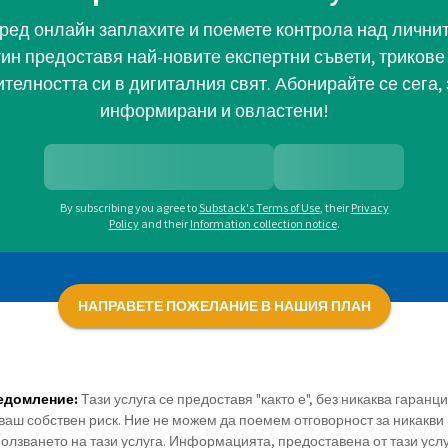
ред онлайн заплахите и поемете контрола над личните
тин предоставя най-новите експертни съвети, трикове 
телността си в дигиталния свят. Абонирайте се сега, 
информирани и овластени!
By subscribing you agree to
Substack's Terms of Use
,
their
Privacy
Policy
and their
Information collection notice
.
НАПРАВЕТЕ ПОЖЕЛАНИЕ В НАШИЯ ПЛАН
едомление:
Тази услуга се предоставя "както е", без никаква гаранц
ваш собствен риск. Ние не можем да поемем отговорност за никакви 
олзването на тази услуга. Информацията, предоставена от тази усл