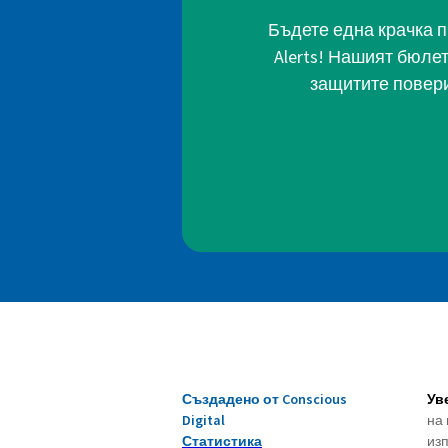
Бъдете една крачка п
Alerts! Нашият бюле
защитите повери
Създадено от Conscious
Ув
Digital
на 
Статистика
изп