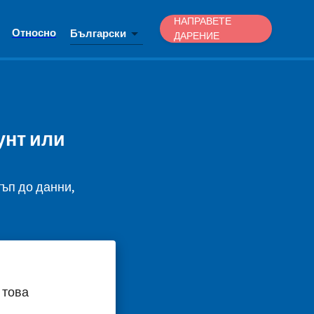
НАПРАВЕТЕ
Относно
Български
ДАРЕНИЕ
унт или
тъп до данни,
 това