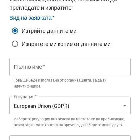
прегледате и изпратите.
Вид на заявката
*
Изтрийте данните ми
Изпратете ми копие от данните ми
Пълно име
*
Това ще бъде използвано от организацията, за да ви
идентифицира.
Регулация
*
Изберете регулация въз основа на мястото ви на пребиваване,
освен ако нямате конкретна причина да изберете нещо друго.