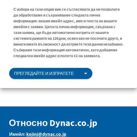
С избора на тази опция вие се съгласявате да ни позволите
да обработваме и съхраняваме следната лична
информация: вашия имейл адрес, име и текста на вашите
имейли с заявки. Цялата лична информация, свързана с
тази заявка, ще бъде автоматично изтрита от нашите
системи в рамките на 120 дни, освен ако не посочите друго, и
винаги имате възможност да изтриете тези данни незабавно.
Събираме тази информация автоматично, като добавяме
специален имейл адрес в полето CC на заявката.
ПРЕГЛЕДАЙТЕ И ИЗПРАТЕТЕ
Относно Dynac.co.jp
Имейл:
kojinj@dynac.co.jp