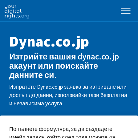
Dynac.co.jp
Изтрийте вашия dynac.co.jp
акаунт или поискайте
данните си.
Изпратете Dynac.co.jp заявка за изтриване или
достъп до данни, използвайки тази безплатна
и независима услуга.
Попълнете формуляра, за да създадете
имейл заявка, който след това можете да