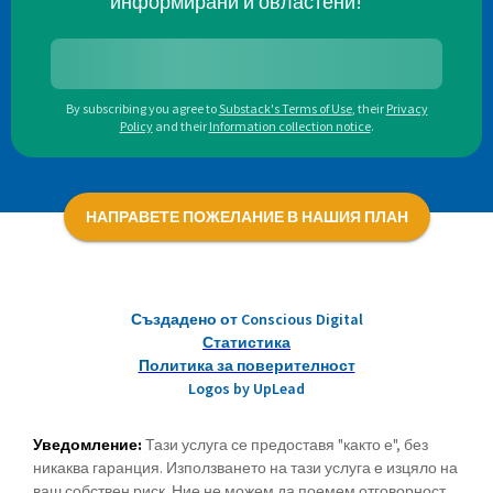
информирани и овластени!
By subscribing you agree to
Substack's Terms of Use
,
their
Privacy
Policy
and their
Information collection notice
.
НАПРАВЕТЕ ПОЖЕЛАНИЕ В НАШИЯ ПЛАН
Създадено от Conscious Digital
Статистика
Политика за поверителност
Logos by UpLead
Уведомление:
Тази услуга се предоставя "както е", без
никаква гаранция. Използването на тази услуга е изцяло на
ваш собствен риск. Ние не можем да поемем отговорност