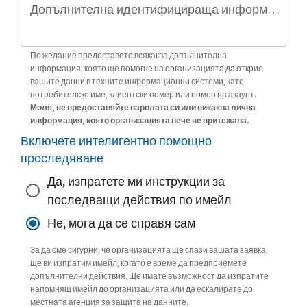
Допълнителна идентифицираща информация (по избор)
По желание предоставете всякаква допълнителна
информация, която ще помогне на организацията да открие
вашите данни в техните информационни системи, като
потребителско име, клиентски номер или номер на акаунт.
Моля, не предоставяйте паролата си или никаква лична
информация, която организацията вече не притежава.
Включете интелигентно помощно
проследяване
Да, изпратете ми инструкции за
последващи действия по имейл
Не, мога да се справя сам
За да сме сигурни, че организацията ще спази вашата заявка,
ще ви изпратим имейл, когато е време да предприемете
допълнителни действия. Ще имате възможност да изпратите
напомнящ имейл до организацията или да ескалирате до
местната агенция за защита на данните.