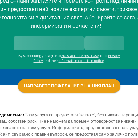
ред онлайн заплахите и поемете контрола над личните
тин предоставя най-новите експертни съвети, трикове 
телността си в дигиталния свят. Абонирайте се сега, 
информирани и овластени!
By subscribing you agree to
Substack's Terms of Use
,
their
Privacy
Policy
and their
Information collection notice
.
НАПРАВЕТЕ ПОЖЕЛАНИЕ В НАШИЯ ПЛАН
едомление:
Тази услуга се предоставя "както е", без никаква гаранц
ваш собствен риск. Ние не можем да поемем отговорност за никакви 
олзването на тази услуга. Информацията, предоставена от тази усл
сайт, свързано с правни въпроси, се предоставя само за лично полз