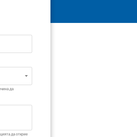
ичина да
цията да открие