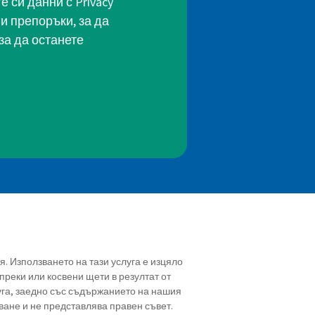
 си данни с Privacy
и препоръки, за да
за да останете
ия. Използването на тази услуга е изцяло
преки или косвени щети в резултат от
уга, заедно със съдържанието на нашия
ване и не представлява правен съвет.