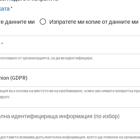
ката
*
е данните ми
Изпратете ми копие от данните ми
е
*
зползвано от организацията, за да ви идентифицира.
ция въз основа на мястото ви на пребиваване, освен ако нямате конкретна пр
друго.
лна идентифицираща информация (по избор)
доставете всякаква допълнителна информация, която ще помогне на организа