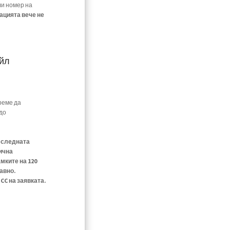
ли номер на
ацията вече не
ейл
реме да
до
е следната
ична
мките на 120
авно.
C на заявката.