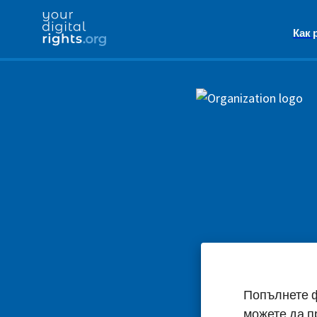
Как 
Попълнете ф
можете да п