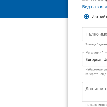
Вид на заяв
Изтрийт
Пълно им
Това ще бъде и
Регулация
*
Изберете регула
изберете нещо 
Допълните
По желание пре