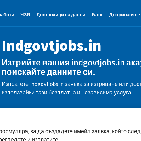
работи
ЧЗВ
Доставчици на данни
Блог
Допринасяне
Indgovtjobs.in
Изтрийте вашия indgovtjobs.in ак
поискайте данните си.
Изпратете Indgovtjobs.in заявка за изтриване или дос
използвайки тази безплатна и независима услуга.
ормуляра, за да създадете имейл заявка, който след
регледате и изпратите.