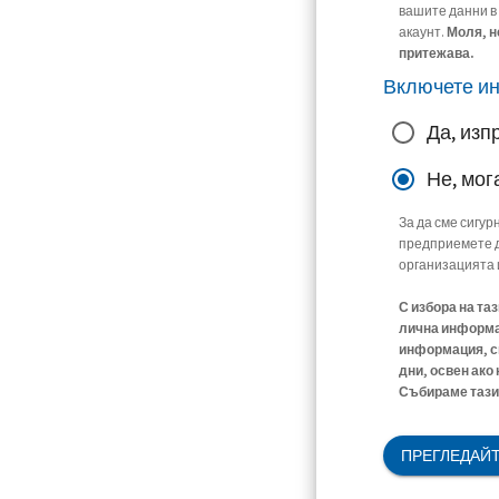
вашите данни в
акаунт.
Моля, н
притежава.
Включете и
Да, изп
Не, мог
За да сме сигур
предприемете д
организацията 
С избора на та
лична информац
информация, св
дни, освен ако
Събираме тази 
ПРЕГЛЕДАЙТ