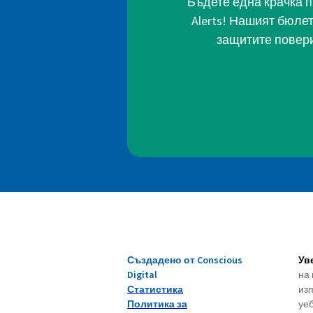
Бъдете една крачка п
Alerts! Нашият бюле
защитите повери
Създадено от Conscious
Ув
Digital
на 
Статистика
изп
Политика за
уеб