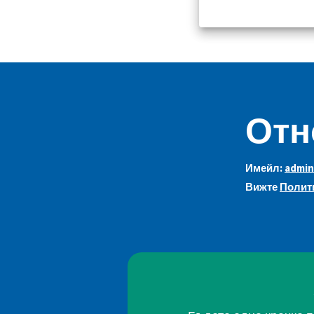
Отн
Имейл:
admin
Вижте
Полити