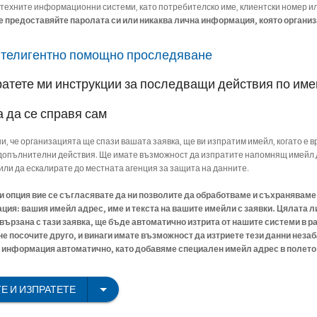
 техните информационни системи, като потребителско име, клиентски номер и
е предоставяйте паролата си или никаква лична информация, която организ
нтелигентно помощно проследяване
ратете ми инструкции за последващи действия по им
а да се справя сам
ни, че организацията ще спази вашата заявка, ще ви изпратим имейл, когато е в
опълнителни действия. Ще имате възможност да изпратите напомнящ имейл 
или да ескалирате до местната агенция за защита на данните.
зи опция вие се съгласявате да ни позволите да обработваме и съхранявам
ия: вашия имейл адрес, име и текста на вашите имейли с заявки. Цялата л
ързана с тази заявка, ще бъде автоматично изтрита от нашите системи в ра
 не посочите друго, и винаги имате възможност да изтриете тези данни незаб
информация автоматично, като добавяме специален имейл адрес в полето C
Е И ИЗПРАТЕТЕ