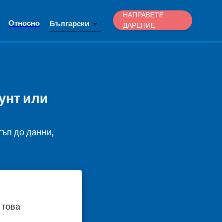
НАПРАВЕТЕ
Относно
Български
ДАРЕНИЕ
аунт или
тъп до данни,
 това