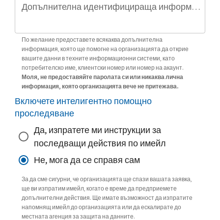
Допълнителна идентифицираща информация (по избор)
По желание предоставете всякаква допълнителна
информация, която ще помогне на организацията да открие
вашите данни в техните информационни системи, като
потребителско име, клиентски номер или номер на акаунт.
Моля, не предоставяйте паролата си или никаква лична
информация, която организацията вече не притежава.
Включете интелигентно помощно
проследяване
Да, изпратете ми инструкции за
последващи действия по имейл
Не, мога да се справя сам
За да сме сигурни, че организацията ще спази вашата заявка,
ще ви изпратим имейл, когато е време да предприемете
допълнителни действия. Ще имате възможност да изпратите
напомнящ имейл до организацията или да ескалирате до
местната агенция за защита на данните.