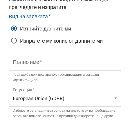
прегледате и изпратите.
Вид на заявката
*
Изтрийте данните ми
Изпратете ми копие от данните ми
Пълно име
*
Това ще бъде използвано от организацията, за да ви
идентифицира.
Регулация
*
Изберете регулация въз основа на мястото ви на пребиваване,
освен ако нямате конкретна причина да изберете нещо друго.