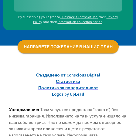
By subscribing you agree to
Substack's Terms of Use
,
their
Privacy
Policy
and their
Information collection notice
.
НАПРАВЕТЕ ПОЖЕЛАНИЕ В НАШИЯ ПЛАН
Създадено от Conscious Digital
Статистика
Политика за поверителност
Logos by UpLead
Уведомление:
Тази услуга се предоставя "както е", без
никаква гаранция. Използването на тази услуга е изцяло на
ваш собствен риск. Ние не можем да поемем отговорност
за никакви преки или косвени щети в резултат от
използването на тази услуга. Информацията,