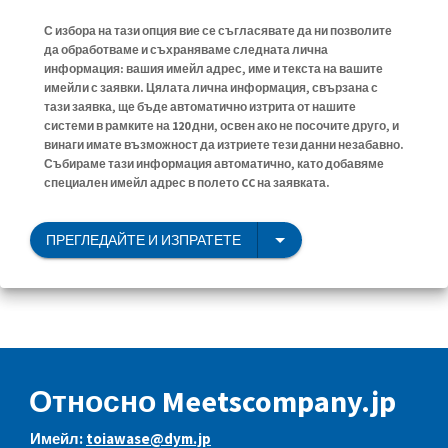
С избора на тази опция вие се съгласявате да ни позволите
да обработваме и съхраняваме следната лична
информация: вашия имейл адрес, име и текста на вашите
имейли с заявки. Цялата лична информация, свързана с
тази заявка, ще бъде автоматично изтрита от нашите
системи в рамките на 120 дни, освен ако не посочите друго, и
винаги имате възможност да изтриете тези данни незабавно.
Събираме тази информация автоматично, като добавяме
специален имейл адрес в полето CC на заявката.
ПРЕГЛЕДАЙТЕ И ИЗПРАТЕТЕ
Относно Meetscompany.jp
Имейл:
toiawase@dym.jp