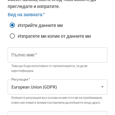
прегледате и изпратите.
Вид на заявката
*
Изтрийте данните ми
Изпратете ми копие от данните ми
Пълно име
*
Това ще бъде използвано от организацията, за да ви
идентифицира.
Регулация
*
Изберете регулация въз основа на мястото ви на пребиваване,
освен ако нямате конкретна причина да изберете нещо друго.