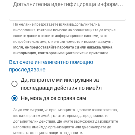
Допълнителна идентифицираща информация (по избор)
По желание предоставете всякаква допълнителна
информация, която ще помогне на организацията да открие
вашите данни в техните информационни системи, като
потребителско име, клиентски номер или номер на акаунт.
Моля, не предоставяйте паролата си или никаква лична
информация, която организацията вече не притежава.
Включете интелигентно помощно
проследяване
Да, изпратете ми инструкции за
последващи действия по имейл
Не, мога да се справя сам
За да сме сигурни, че организацията ще спази вашата заявка,
ще ви изпратим имейл, когато е време да предприемете
допълнителни действия. Ще имате възможност да изпратите
напомнящ имейл до организацията или да ескалирате до
местната агенция за защита на данните.