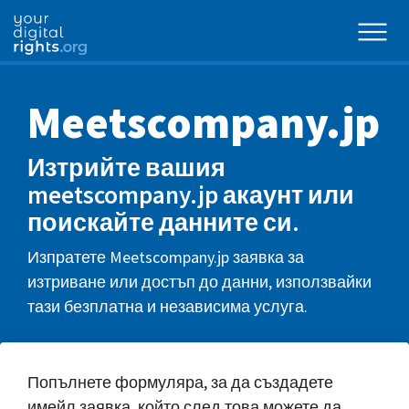
Meetscompany.jp
Изтрийте вашия
meetscompany.jp акаунт или
поискайте данните си.
Изпратете Meetscompany.jp заявка за
изтриване или достъп до данни, използвайки
тази безплатна и независима услуга.
Попълнете формуляра, за да създадете
имейл заявка, който след това можете да