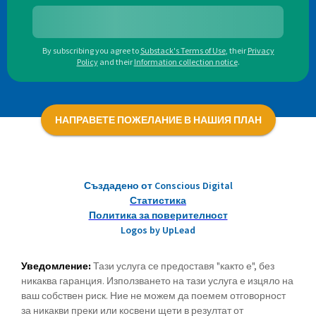
By subscribing you agree to
Substack's Terms of Use
,
their
Privacy
Policy
and their
Information collection notice
.
НАПРАВЕТЕ ПОЖЕЛАНИЕ В НАШИЯ ПЛАН
Създадено от Conscious Digital
Статистика
Политика за поверителност
Logos by UpLead
Уведомление:
Тази услуга се предоставя "както е", без
никаква гаранция. Използването на тази услуга е изцяло на
ваш собствен риск. Ние не можем да поемем отговорност
за никакви преки или косвени щети в резултат от