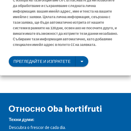
С избора на тази опция вие се съгласявате да ни позволите
да обработваме и съхраняваме следната лична
информация: вашия имейл адрес, име и текста на вашите
имейли с заявки. Цялата лична информация, свързана с
тази заявка, ще бъде автоматично изтрита от нашите
системи в рамките на 120 дни, освен ако не посочите друго, и
винаги имате възможност да изтриете тези данни незабавно.
Събираме тази информация автоматично, като добавяме
специален имейл адрес в полето CC на заявката.
ПРЕГЛЕДАЙТЕ И ИЗПРАТЕТЕ
Относно Oba hortifruti
Техни думи:
Descubra o frescor de cada dia.