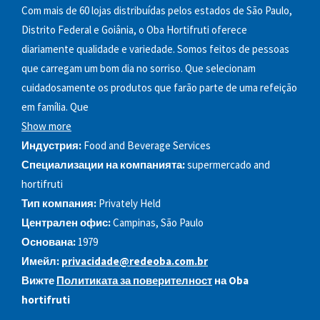
Com mais de 60 lojas distribuídas pelos estados de São Paulo,
Distrito Federal e Goiânia, o Oba Hortifruti oferece
diariamente qualidade e variedade. Somos feitos de pessoas
que carregam um bom dia no sorriso. Que selecionam
cuidadosamente os produtos que farão parte de uma refeição
em família. Que
Show more
Индустрия:
Food and Beverage Services
Специализации на компанията:
supermercado and
hortifruti
Тип компания:
Privately Held
Централен офис:
Campinas, São Paulo
Основана:
1979
Имейл:
privacidade@redeoba.com.br
Вижте
Политиката за поверителност
на Oba
hortifruti