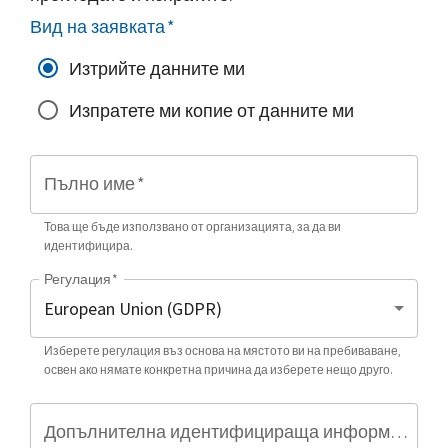
Вид на заявката
*
Изтрийте данните ми
Изпратете ми копие от данните ми
Пълно име
*
Това ще бъде използвано от организацията, за да ви
идентифицира.
Регулация
*
Изберете регулация въз основа на мястото ви на пребиваване,
освен ако нямате конкретна причина да изберете нещо друго.
Допълнителна идентифицираща информация (по избор)