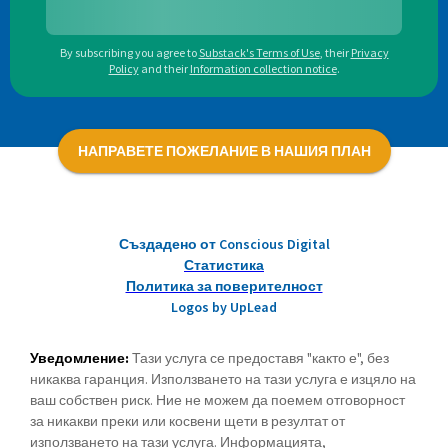
By subscribing you agree to
Substack's Terms of Use
,
their
Privacy
Policy
and their
Information collection notice
.
НАПРАВЕТЕ ПОЖЕЛАНИЕ В НАШИЯ ПЛАН
Създадено от Conscious Digital
Статистика
Политика за поверителност
Logos by UpLead
Уведомление:
Тази услуга се предоставя "както е", без
никаква гаранция. Използването на тази услуга е изцяло на
ваш собствен риск. Ние не можем да поемем отговорност
за никакви преки или косвени щети в резултат от
използването на тази услуга. Информацията,