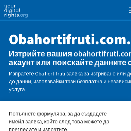
Obahortifruti.com
Изтрийте вашия obahortifruti.co
акаунт или поискайте данните 
Изпратете Oba hortifruti заявка за изтриване или 
до данни, използвайки тази безплатна и независ
услуга.
Попълнете формуляра, за да създадете
имейл заявка, който след това можете да
прегледате и изпратите.