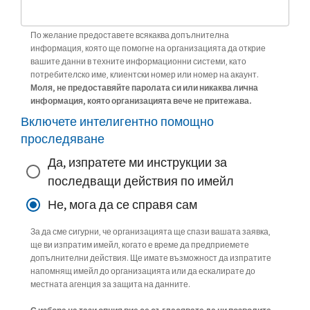
По желание предоставете всякаква допълнителна
информация, която ще помогне на организацията да открие
вашите данни в техните информационни системи, като
потребителско име, клиентски номер или номер на акаунт.
Моля, не предоставяйте паролата си или никаква лична
информация, която организацията вече не притежава.
Включете интелигентно помощно
проследяване
Да, изпратете ми инструкции за
последващи действия по имейл
Не, мога да се справя сам
За да сме сигурни, че организацията ще спази вашата заявка,
ще ви изпратим имейл, когато е време да предприемете
допълнителни действия. Ще имате възможност да изпратите
напомнящ имейл до организацията или да ескалирате до
местната агенция за защита на данните.