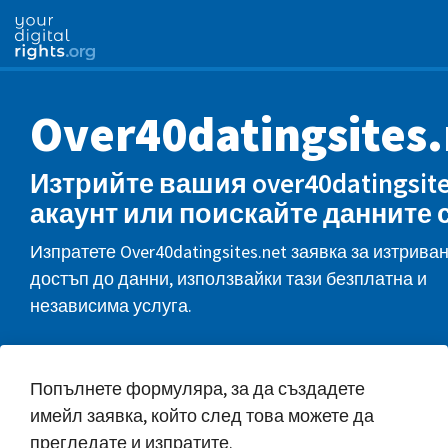
Over40datingsites.
Изтрийте вашия over40datingsite
акаунт или поискайте данните 
Изпратете Over40datingsites.net заявка за изтрива
достъп до данни, използвайки тази безплатна и
независима услуга.
Попълнете формуляра, за да създадете
имейл заявка, който след това можете да
прегледате и изпратите.