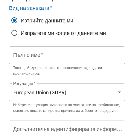
Вид на заявката
*
Изтрийте данните ми
Изпратете ми копие от данните ми
Пълно име
*
Това ще бъде използвано от организацията, за да ви
идентифицира.
Регулация
*
Изберете регулация въз основа на мястото ви на пребиваване,
освен ако нямате конкретна причина да изберете нещо друго.
Допълнителна идентифицираща информация (по избор)