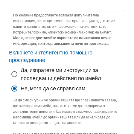
По желание предоставете всякаква допълнителна
информация, която ще помогне на организацията да открие
вашите данни в техните информационни системи, като
потребителско име, клиентски номер или номер на акаунт.
Моля, не предоставяйте паролата си или никаква лична
информация, която организацията вече не притежава.
Включете интелигентно помощно
проследяване
Да, изпратете ми инструкции за
последващи действия по имейл
Не, мога да се справя сам
За да сме сигурни, че организацията ще спази вашата заявка,
ще ви изпратим имейл, когато е време да предприемете
допълнителни действия. Ще имате възможност да изпратите
напомнящ имейл до организацията или да ескалирате до
местната агенция за защита на данните.