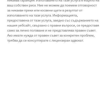
никаква гаранция. Използването на тази услуга е изцяло на
ваш собствен риск. Ние не можем да поемем отговорност
за никакви преки или косвени щети в резултат от
използването на тази услуга. Информацията,
предоставена от тази услуга, заедно със съдържанието на
нашия уебсайт, свързано с правни въпроси, се предоставя
само за лично ползване и не представлява правен съвет.
Ако имате нужда от правен съвет за конкретен проблем,
трябва да се консултирате с лицензиран адвокат.