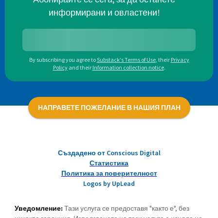
информирани и овластени!
By subscribing you agree to
Substack's Terms of Use
,
their
Privacy
Policy
and their
Information collection notice
.
НАПРАВЕТЕ ПОЖЕЛАНИЕ В НАШИЯ ПЛАН
Създадено от Conscious Digital
Статистика
Политика за поверителност
Logos by UpLead
Уведомление:
Тази услуга се предоставя "както е", без