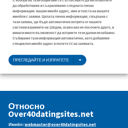
С избора на тази опция вие се съгласявате да ни позволите
да обработваме и съхраняваме следната лична
информация: вашия имейл адрес, име и текста на вашите
имейли с заявки. Цялата лична информация, свързана с
тази заявка, ще бъде автоматично изтрита от нашите
системи в рамките на 120 дни, освен ако не посочите друго, и
винаги имате възможност да изтриете тези данни незабавно.
Събираме тази информация автоматично, като добавяме
специален имейл адрес в полето CC на заявката.
ПРЕГЛЕДАЙТЕ И ИЗПРАТЕТЕ
Относно
Over40datingsites.net
Имейл:
webmaster@over40datingsites.net