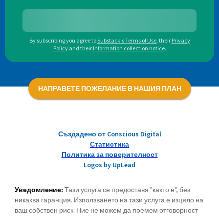
By subscribing you agree to
Substack's Terms of Use
,
their
Privacy
Policy
and their
Information collection notice
.
НАПРАВЕТЕ ПОЖЕЛАНИЕ В НАШИЯ ПЛАН
Създадено от Conscious Digital
Статистика
Политика за поверителност
Logos by UpLead
Уведомление:
Тази услуга се предоставя "както е", без
никаква гаранция. Използването на тази услуга е изцяло на
ваш собствен риск. Ние не можем да поемем отговорност