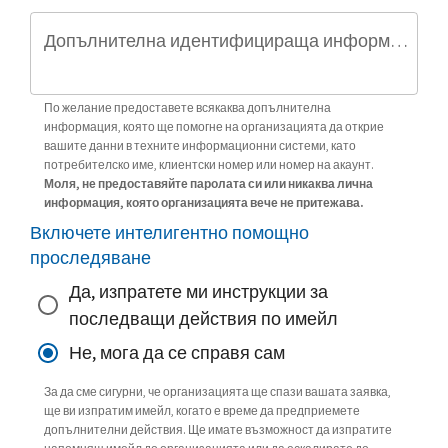
Допълнителна идентифицираща информация (по избор)
По желание предоставете всякаква допълнителна
информация, която ще помогне на организацията да открие
вашите данни в техните информационни системи, като
потребителско име, клиентски номер или номер на акаунт.
Моля, не предоставяйте паролата си или никаква лична
информация, която организацията вече не притежава.
Включете интелигентно помощно
проследяване
Да, изпратете ми инструкции за
последващи действия по имейл
Не, мога да се справя сам
За да сме сигурни, че организацията ще спази вашата заявка,
ще ви изпратим имейл, когато е време да предприемете
допълнителни действия. Ще имате възможност да изпратите