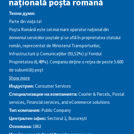
națională poșta română
Техни думи:
Parte din viața ta!
Poşta Română este cel mai mare operator naţional din
domeniul serviciilor poştale şi se află în proprietatea statului
român, reprezentat de Ministerul Transporturilor,
Infrastructurii şi Comunicaţiilor (93,52%) şi Fondul
Proprietatea (6,48%). Compania deţine o reţea de peste 5.600
de subunităţi poşt
Show more
Индустрия:
Consumer Services
Специализации на компанията:
Courier & Parcels, Postal
services, Financial services, and eCommerce solutions
Тип компания:
Public Company
Централен офис:
Sectorul 2, Bucureşti
Основана:
1862