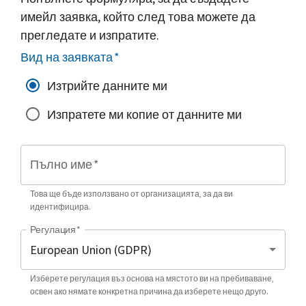
имейл заявка, който след това можете да
прегледате и изпратите.
Вид на заявката
*
Изтрийте данните ми
Изпратете ми копие от данните ми
Пълно име
*
Това ще бъде използвано от организацията, за да ви
идентифицира.
Регулация
*
Изберете регулация въз основа на мястото ви на пребиваване,
освен ако нямате конкретна причина да изберете нещо друго.