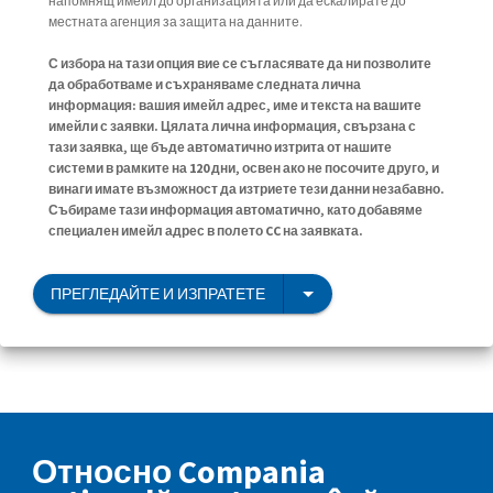
напомнящ имейл до организацията или да ескалирате до
местната агенция за защита на данните.
С избора на тази опция вие се съгласявате да ни позволите
да обработваме и съхраняваме следната лична
информация: вашия имейл адрес, име и текста на вашите
имейли с заявки. Цялата лична информация, свързана с
тази заявка, ще бъде автоматично изтрита от нашите
системи в рамките на 120 дни, освен ако не посочите друго, и
винаги имате възможност да изтриете тези данни незабавно.
Събираме тази информация автоматично, като добавяме
специален имейл адрес в полето CC на заявката.
ПРЕГЛЕДАЙТЕ И ИЗПРАТЕТЕ
Относно Compania