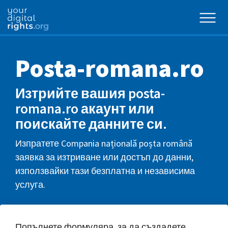
Posta-romana.ro
Изтрийте вашия posta-
romana.ro акаунт или
поискайте данните си.
Изпратете Compania națională poșta română
заявка за изтриване или достъп до данни,
използвайки тази безплатна и независима
услуга.
Попълнете формуляра, за да създадете