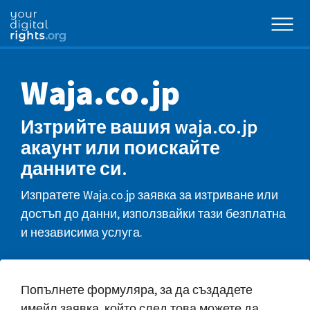
Waja.co.jp
Изтрийте вашия waja.co.jp
акаунт или поискайте
данните си.
Изпратете Waja.co.jp заявка за изтриване или
достъп до данни, използвайки тази безплатна
и независима услуга.
Попълнете формуляра, за да създадете
имейл заявка, който след това можете да