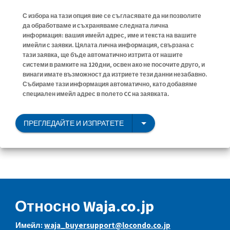
С избора на тази опция вие се съгласявате да ни позволите
да обработваме и съхраняваме следната лична
информация: вашия имейл адрес, име и текста на вашите
имейли с заявки. Цялата лична информация, свързана с
тази заявка, ще бъде автоматично изтрита от нашите
системи в рамките на 120 дни, освен ако не посочите друго, и
винаги имате възможност да изтриете тези данни незабавно.
Събираме тази информация автоматично, като добавяме
специален имейл адрес в полето CC на заявката.
ПРЕГЛЕДАЙТЕ И ИЗПРАТЕТЕ
Относно Waja.co.jp
Имейл:
waja_buyersupport@locondo.co.jp