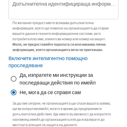
Допълнителна идентифицираща информация (по избор)
По желание предоставете всякаква допълнителна
информация, която ще помогне на организацията да открие
вашите данни в техните информационни системи, като
потребителско име, клиентски номер или номер на акаунт.
Моля, не предоставяйте паролата си или никаква лична
информация, която организацията вече не притежава.
Включете интелигентно помощно
проследяване
Да, изпратете ми инструкции за
последващи действия по имейл
Не, мога да се справя сам
За да сме сигурни, че организацията ще спази вашата заявка,
ще ви изпратим имейл, когато е време да предприемете
допълнителни действия. Ще имате възможност да изпратите
напомнящ имейл до организацията или да ескалирате до
местната агенция за защита на данните.