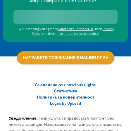
информирани и овластени!
By subscribing you agree to
Substack's Terms of Use
,
their
Privacy
Policy
and their
Information collection notice
.
НАПРАВЕТЕ ПОЖЕЛАНИЕ В НАШИЯ ПЛАН
Създадено от Conscious Digital
Статистика
Политика за поверителност
Logos by UpLead
Уведомление:
Тази услуга се предоставя "както е", без
никаква гаранция. Използването на тази услуга е изцяло на
ваш собствен риск. Ние не можем да поемем отговорност