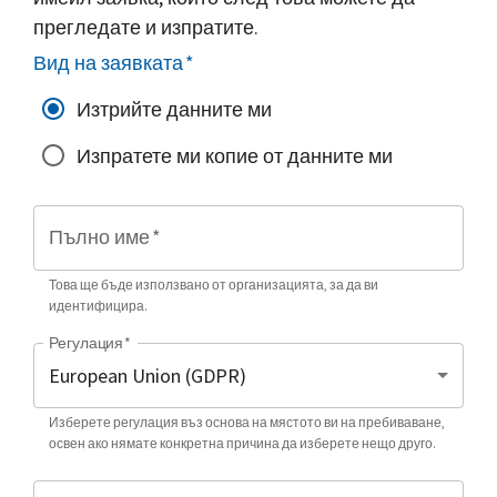
прегледате и изпратите.
Вид на заявката
*
Изтрийте данните ми
Изпратете ми копие от данните ми
Пълно име
*
Това ще бъде използвано от организацията, за да ви
идентифицира.
Регулация
*
Изберете регулация въз основа на мястото ви на пребиваване,
освен ако нямате конкретна причина да изберете нещо друго.