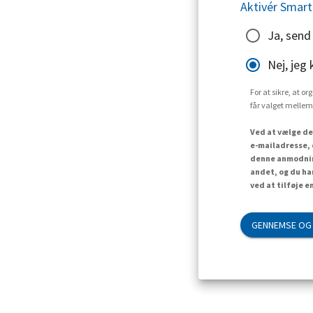
Aktivér Smart
Ja, send
Nej, jeg 
For at sikre, at o
får valget mellem
Ved at vælge de
e-mailadresse, 
denne anmodning
andet, og du ha
ved at tilføje e
GENNEMSE OG