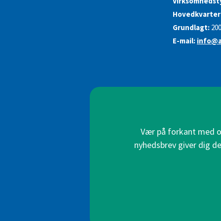
Virksomhedst
Hovedkvarter
Grundlagt:
20
E-mail:
info@a
Vær på forkant med on
nyhedsbrev giver dig de 