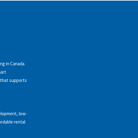
ng in Canada.
hart
 that supports
elopment, low-
ordable rental