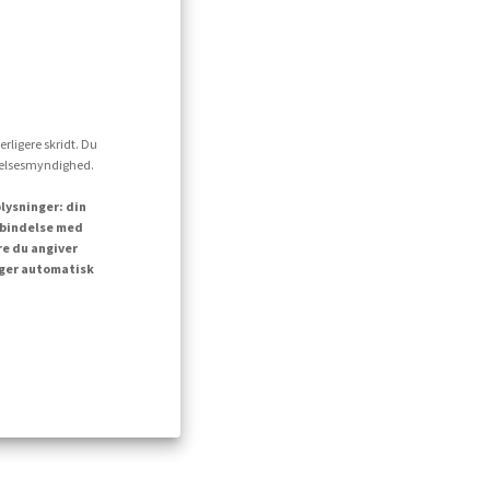
erligere skridt. Du
ttelsesmyndighed.
lysninger: din
orbindelse med
re du angiver
inger automatisk