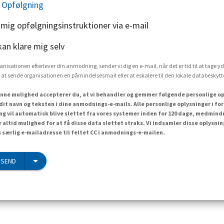
 Opfølgning
 mig opfølgningsinstruktioner via e-mail
kan klare mig selv
rganisationen efterlever din anmodning, sender vi dig en e-mail, når det er tid til at tage yd
 at sende organisationen en påmindelsesmail eller at eskalere til den lokale databesky
nne mulighed accepterer du, at vi behandler og gemmer følgende personlige op
dit navn og teksten i dine anmodnings-e-mails. Alle personlige oplysninger i f
 vil automatisk blive slettet fra vores systemer inden for 120 dage, medmind
r altid mulighed for at få disse data slettet straks. Vi indsamler disse oplysn
n særlig e-mailadresse til feltet CC i anmodnings-e-mailen.
 SEND