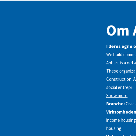
Om 
I deres egne o
We build commun
Anhart is a net
These organiza
Construction. A
social entrepr
Show more
Branche:
Civic
Virksomhedens
income housing,
housing