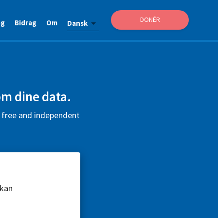
DONÉR
og
Bidrag
Om
Dansk
om dine data.
s free and independent
 kan