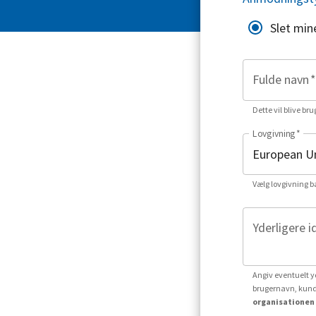
Slet min
Fulde navn
*
Dette vil blive bru
Lovgivning
*
Vælg lovgivning b
Yderligere i
Angiv eventuelt yd
brugernavn, kund
organisationen 