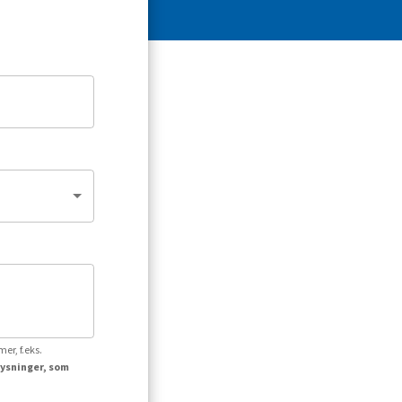
er, f.eks.
lysninger, som