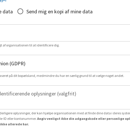
e data
Send mig en kopi af mine data
gt af organisationen til at identificere dig.
aseret på dit bopælsland, medmindre du har en særlig grund til at vælge noget andet.
dentificerende oplysninger (valgfrit)
erligere oplysninger, der kan hjælpe organisationen med at finde dine data i deres system
e-ID eller kontonummer.
Angiv venligst ikke din adgangskode eller personlige op
ikke allerede har.