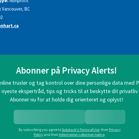
ype:
Nonprofit
:
Vancouver, BC
02
nhart.ca
Abonner på Privacy Alerts!
line trusler og tag kontrol over dine personlige data med P
nyeste ekspertråd, tips og tricks til at beskytte dit privatliv 
Abonner nu for at holde dig orienteret og oplyst!
By subscribing you agree to
Substack's Terms of Use
,
their
Privacy
Policy
and their
Information collection notice
.