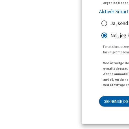
organisationen 
Aktivér Smart
Ja, send
Nej, jeg 
For at sikre, at o
får valget mellem
Ved at vælge de
e-mailadresse, 
denne anmodning
andet, og du ha
ved at tilføje e
GENNEMSE OG