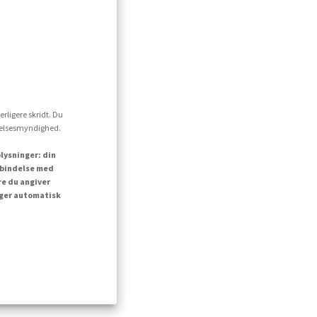
erligere skridt. Du
ttelsesmyndighed.
lysninger: din
orbindelse med
re du angiver
inger automatisk