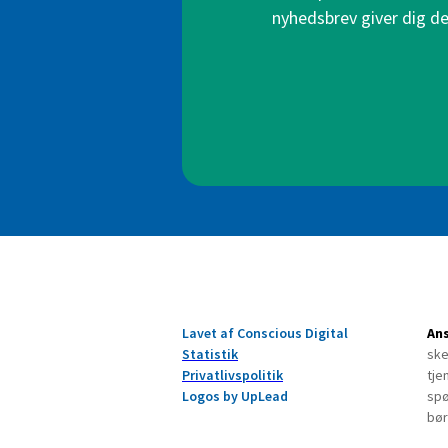
nyhedsbrev giver dig de 
Lavet af Conscious Digital
Ans
Statistik
ske
Privatlivspolitik
tje
Logos by UpLead
spø
bør