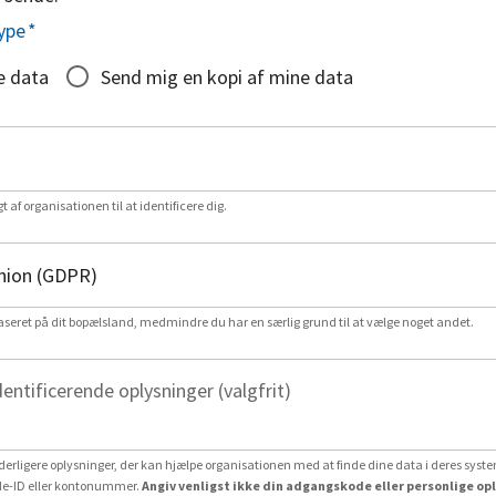
ype
*
e data
Send mig en kopi af mine data
gt af organisationen til at identificere dig.
aseret på dit bopælsland, medmindre du har en særlig grund til at vælge noget andet.
dentificerende oplysninger (valgfrit)
erligere oplysninger, der kan hjælpe organisationen med at finde dine data i deres system
e-ID eller kontonummer.
Angiv venligst ikke din adgangskode eller personlige op