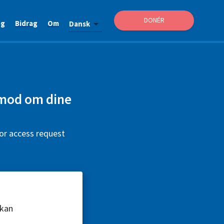
DONÉR
og
Bidrag
Om
Dansk
nmod om dine
or access request
 kan