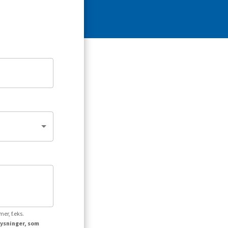
er, f.eks.
lysninger, som