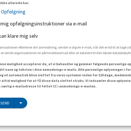
ikke allerede har.
 Opfølgning
 mig opfølgningsinstruktioner via e-mail
kan klare mig selv
rganisationen efterlever din anmodning, sender vi dig en e-mail, når det er tid til at tage yd
 at sende organisationen en påmindelsesmail eller at eskalere til den lokale databesky
nne mulighed accepterer du, at vi behandler og gemmer følgende personlige op
dit navn og teksten i dine anmodnings-e-mails. Alle personlige oplysninger i f
 vil automatisk blive slettet fra vores systemer inden for 120 dage, medmind
r altid mulighed for at få disse data slettet straks. Vi indsamler disse oplysn
n særlig e-mailadresse til feltet CC i anmodnings-e-mailen.
 SEND