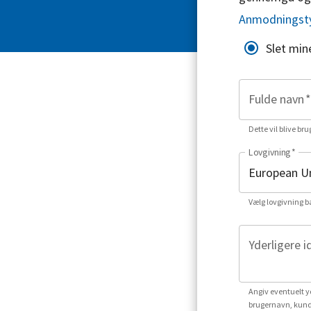
Anmodningst
Slet min
Fulde navn
*
Dette vil blive bru
Lovgivning
*
Vælg lovgivning b
Yderligere i
Angiv eventuelt yd
brugernavn, kund