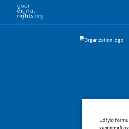
Udfyld formul
gennemgå og