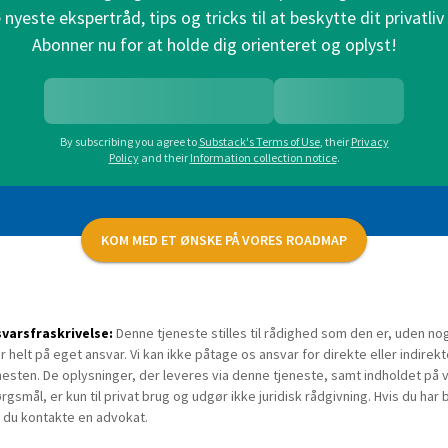
nyeste ekspertråd, tips og tricks til at beskytte dit privatliv 
Abonner nu for at holde dig orienteret og oplyst!
By subscribing you agree to
Substack's Terms of Use
,
their
Privacy
Policy
and their
Information collection notice
.
KOM MED ET ØNSKE PÅ VORES ROADMAP
varsfraskrivelse:
Denne tjeneste stilles til rådighed som den er, uden no
r helt på eget ansvar. Vi kan ikke påtage os ansvar for direkte eller indire
nesten. De oplysninger, der leveres via denne tjeneste, samt indholdet p
rgsmål, er kun til privat brug og udgør ikke juridisk rådgivning. Hvis du har b
 du kontakte en advokat.