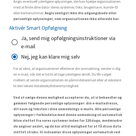
Angiv eventuelt yderligere oplysninger, der kan hjælpe organisationen
med at finde dine data i deres systemer, f.eks. brugernavn, kunde-ID
eller kontonummer.
Angiv venligst ikke din adgangskode eller
personlige oplysninger, som organisationen ikke allerede har.
Aktivér Smart Opfølgning
Ja, send mig opfølgningsinstruktioner via
e-mail
Nej, jeg kan klare mig selv
For at sikre, at organisationen efterlever din anmodning, sender vi dig
en e-mail, når det er tid til at tage yderligere skridt. Du får valget
mellem at sende organisationen en påmindelsesmail eller at eskalere
til den lokale databeskyttelsesmyndighed.
Ved at vælge denne mulighed accepterer du, at vi behandler og
gemmer følgende personlige oplysninger: din e-mailadresse,
dit navn og teksten i dine anmodnings-e-mails. Alle personlige
oplysninger i forbindelse med denne anmodning vil automatisk
blive slettet fra vores systemer inden for 120 dage, medmindre
du angiver andet, og du har altid mulighed for at få disse data
slettet straks. Vi indsamler disse oplysninger automatisk ved