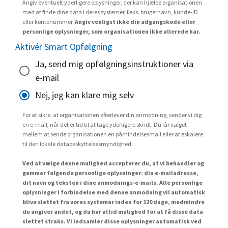
Angiv eventuelt yderligere oplysninger, der kan hjælpe organisationen
med at finde dine data i deres systemer, f.eks. brugernavn, kunde-ID
eller kontonummer.
Angiv venligst ikke din adgangskode eller
personlige oplysninger, som organisationen ikke allerede har.
Aktivér Smart Opfølgning
Ja, send mig opfølgningsinstruktioner via
e-mail
Nej, jeg kan klare mig selv
For at sikre, at organisationen efterlever din anmodning, sender vi dig
en e-mail, når det er tid til at tage yderligere skridt. Du får valget
mellem at sende organisationen en påmindelsesmail eller at eskalere
til den lokale databeskyttelsesmyndighed.
Ved at vælge denne mulighed accepterer du, at vi behandler og
gemmer følgende personlige oplysninger: din e-mailadresse,
dit navn og teksten i dine anmodnings-e-mails. Alle personlige
oplysninger i forbindelse med denne anmodning vil automatisk
blive slettet fra vores systemer inden for 120 dage, medmindre
du angiver andet, og du har altid mulighed for at få disse data
slettet straks. Vi indsamler disse oplysninger automatisk ved