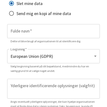
Slet mine data
Send mig en kopi af mine data
Fulde navn
*
Dette vil blive brugt af organisationen til at identificere dig.
Lovgivning
*
Vælg lovgivning baseret på dit bopælsland, medmindre du har en
særlig grund til at vælge noget andet.
Yderligere identificerende oplysninger (valgfrit)
Angiv eventuelt yderligere oplysninger, der kan hjælpe organisationen
med at finde dine data i deres systemer, f.eks. brugernavn, kunde-ID