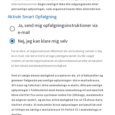
eller kontonummer.
Angiv venligst ikke din adgangskode eller
personlige oplysninger, som organisationen ikke allerede har.
Aktivér Smart Opfølgning
Ja, send mig opfølgningsinstruktioner via
e-mail
Nej, jeg kan klare mig selv
For at sikre, at organisationen efterlever din anmodning, sender vi dig
en e-mail, når det er tid til at tage yderligere skridt. Du får valget
mellem at sende organisationen en påmindelsesmail eller at eskalere
til den lokale databeskyttelsesmyndighed.
Ved at vælge denne mulighed accepterer du, at vi behandler og
gemmer følgende personlige oplysninger: din e-mailadresse,
dit navn og teksten i dine anmodnings-e-mails. Alle personlige
oplysninger i forbindelse med denne anmodning vil automatisk
blive slettet fra vores systemer inden for 120 dage, medmindre
du angiver andet, og du har altid mulighed for at få disse data
slettet straks. Vi indsamler disse oplysninger automatisk ved
at tilføje en særlig e-mailadresse til feltet CC i anmodnings-e-
mailen.