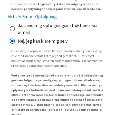
eller kontonummer.
Angiv venligst ikke din adgangskode eller
personlige oplysninger, som organisationen ikke allerede har.
Aktivér Smart Opfølgning
Ja, send mig opfølgningsinstruktioner via
e-mail
Nej, jeg kan klare mig selv
For at sikre, at organisationen efterlever din anmodning, sender vi dig
en e-mail, når det er tid til at tage yderligere skridt. Du får valget
mellem at sende organisationen en påmindelsesmail eller at eskalere
til den lokale databeskyttelsesmyndighed.
Ved at vælge denne mulighed accepterer du, at vi behandler og
gemmer følgende personlige oplysninger: din e-mailadresse,
dit navn og teksten i dine anmodnings-e-mails. Alle personlige
oplysninger i forbindelse med denne anmodning vil automatisk
blive slettet fra vores systemer inden for 120 dage, medmindre
du angiver andet, og du har altid mulighed for at få disse data
slettet straks. Vi indsamler disse oplysninger automatisk ved
at tilføje en særlig e-mailadresse til feltet CC i anmodnings-e-
mailen.