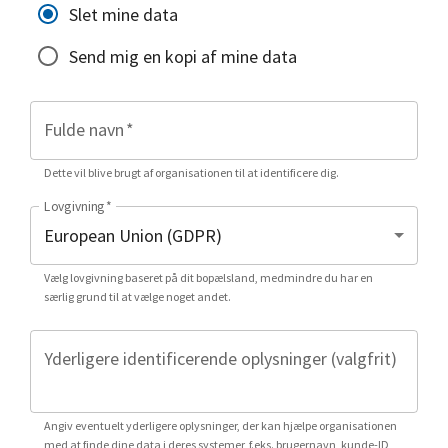
Slet mine data
Send mig en kopi af mine data
Fulde navn
*
Dette vil blive brugt af organisationen til at identificere dig.
Lovgivning
*
Vælg lovgivning baseret på dit bopælsland, medmindre du har en
særlig grund til at vælge noget andet.
Yderligere identificerende oplysninger (valgfrit)
Angiv eventuelt yderligere oplysninger, der kan hjælpe organisationen
med at finde dine data i deres systemer, f.eks. brugernavn, kunde-ID