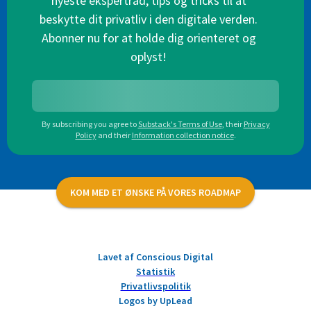
nyeste ekspertråd, tips og tricks til at
beskytte dit privatliv i den digitale verden.
Abonner nu for at holde dig orienteret og
oplyst!
By subscribing you agree to
Substack's Terms of Use
,
their
Privacy
Policy
and their
Information collection notice
.
KOM MED ET ØNSKE PÅ VORES ROADMAP
Lavet af Conscious Digital
Statistik
Privatlivspolitik
Logos by UpLead