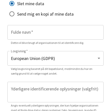
Slet mine data
Send mig en kopi af mine data
Fulde navn
*
Dette vil blive brugt af organisationen til at identificere dig.
Lovgivning
*
Vælg lovgivning baseret på dit bopælsland, medmindre du har en
særlig grund til at vælge noget andet.
Yderligere identificerende oplysninger (valgfrit)
Angiv eventuelt yderligere oplysninger, der kan hjælpe organisationen
med at finde dine data i deres systemer, f.eks. brugernavn, kunde-ID