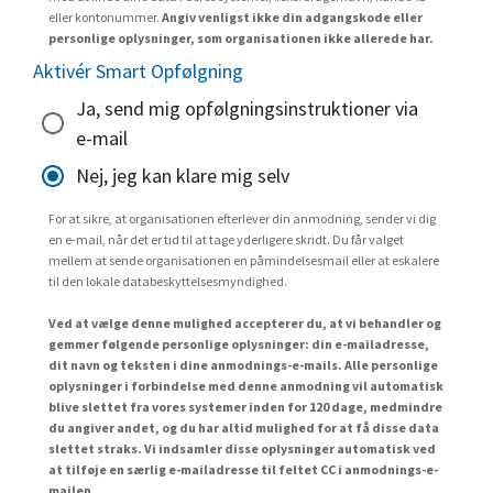
eller kontonummer.
Angiv venligst ikke din adgangskode eller
personlige oplysninger, som organisationen ikke allerede har.
Aktivér Smart Opfølgning
Ja, send mig opfølgningsinstruktioner via
e-mail
Nej, jeg kan klare mig selv
For at sikre, at organisationen efterlever din anmodning, sender vi dig
en e-mail, når det er tid til at tage yderligere skridt. Du får valget
mellem at sende organisationen en påmindelsesmail eller at eskalere
til den lokale databeskyttelsesmyndighed.
Ved at vælge denne mulighed accepterer du, at vi behandler og
gemmer følgende personlige oplysninger: din e-mailadresse,
dit navn og teksten i dine anmodnings-e-mails. Alle personlige
oplysninger i forbindelse med denne anmodning vil automatisk
blive slettet fra vores systemer inden for 120 dage, medmindre
du angiver andet, og du har altid mulighed for at få disse data
slettet straks. Vi indsamler disse oplysninger automatisk ved
at tilføje en særlig e-mailadresse til feltet CC i anmodnings-e-
mailen.