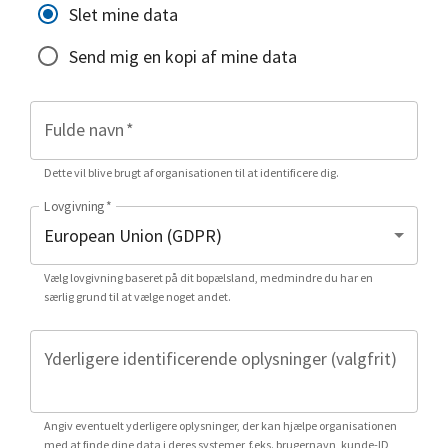
Slet mine data
Send mig en kopi af mine data
Fulde navn
*
Dette vil blive brugt af organisationen til at identificere dig.
Lovgivning
*
Vælg lovgivning baseret på dit bopælsland, medmindre du har en
særlig grund til at vælge noget andet.
Yderligere identificerende oplysninger (valgfrit)
Angiv eventuelt yderligere oplysninger, der kan hjælpe organisationen
med at finde dine data i deres systemer, f.eks. brugernavn, kunde-ID