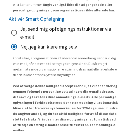
eller kontonummer.
Angiv venligst ikke din adgangskode eller
personlige oplysninger, som organisationen ikke allerede har.
Aktivér Smart Opfølgning
Ja, send mig opfølgningsinstruktioner via
e-mail
Nej, jeg kan klare mig selv
For at sikre, at organisationen efterlever din anmodning, sender vi dig
en e-mail, når det er tid til at tage yderligere skridt. Du får valget
mellem at sende organisationen en påmindelsesmail eller at eskalere
til den lokale databeskyttelsesmyndighed.
Ved at vælge denne mulighed accepterer du, at vi behandler og
gemmer følgende personlige oplysninger: din e-mailadresse,
dit navn og teksten i dine anmodnings-e-mails. Alle personlige
oplysninger i forbindelse med denne anmodning vil automatisk
blive slettet fra vores systemer inden for 120 dage, medmindre
du angiver andet, og du har altid mulighed for at få disse data
slettet straks. Vi indsamler disse oplysninger automatisk ved
at tilføje en særlig e-mailadresse til feltet CC i anmodnings-e-
mailen.