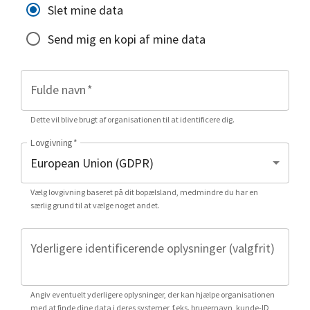
Slet mine data
Send mig en kopi af mine data
Fulde navn
*
Dette vil blive brugt af organisationen til at identificere dig.
Lovgivning
*
Vælg lovgivning baseret på dit bopælsland, medmindre du har en
særlig grund til at vælge noget andet.
Yderligere identificerende oplysninger (valgfrit)
Angiv eventuelt yderligere oplysninger, der kan hjælpe organisationen
med at finde dine data i deres systemer, f.eks. brugernavn, kunde-ID