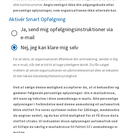
eller kontonummer.
Angiv venligst ikke din adgangskode eller
personlige oplysninger, som organisationen ikke allerede har.
Aktivér Smart Opfølgning
Ja, send mig opfølgningsinstruktioner via
e-mail
Nej, jeg kan klare mig selv
For at sikre, at organisationen efterlever din anmodning, sender vi dig
en e-mail, når det er tid til at tage yderligere skridt. Du får valget
mellem at sende organisationen en påmindelsesmail eller at eskalere
til den lokale databeskyttelsesmyndighed.
Ved at vælge denne mulighed accepterer du, at vi behandler og
gemmer følgende personlige oplysninger: din e-mailadresse,
dit navn og teksten i dine anmodnings-e-mails. Alle personlige
oplysninger i forbindelse med denne anmodning vil automatisk
blive slettet fra vores systemer inden for 120 dage, medmindre
du angiver andet, og du har altid mulighed for at få disse data
slettet straks. Vi indsamler disse oplysninger automatisk ved
at tilføje en særlig e-mailadresse til feltet CC i anmodnings-e-
mailen.