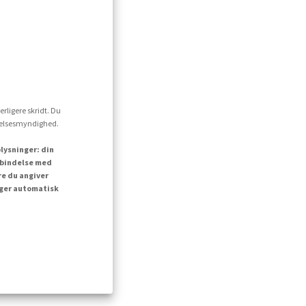
erligere skridt. Du
ttelsesmyndighed.
lysninger: din
orbindelse med
re du angiver
inger automatisk