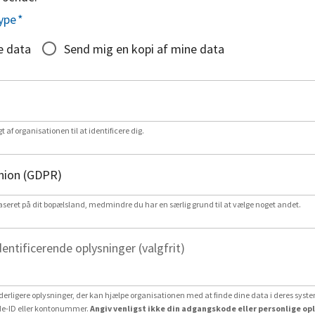
ype
*
e data
Send mig en kopi af mine data
gt af organisationen til at identificere dig.
aseret på dit bopælsland, medmindre du har en særlig grund til at vælge noget andet.
dentificerende oplysninger (valgfrit)
erligere oplysninger, der kan hjælpe organisationen med at finde dine data i deres system
e-ID eller kontonummer.
Angiv venligst ikke din adgangskode eller personlige op