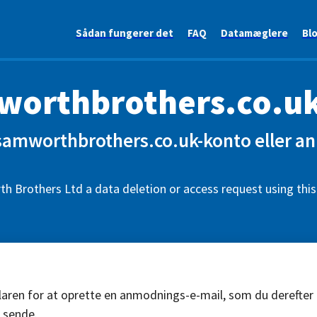
Sådan fungerer det
FAQ
Datamæglere
Bl
orthbrothers.co.u
 samworthbrothers.co.uk-konto eller 
 Brothers Ltd a data deletion or access request using thi
aren for at oprette en anmodnings-e-mail, som du derefter
 sende.