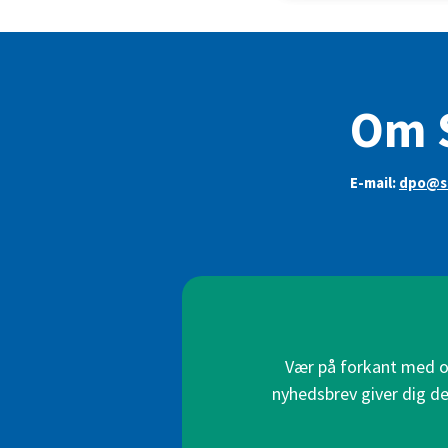
Om 
E-mail:
dpo@s
Vær på forkant med on
nyhedsbrev giver dig de 