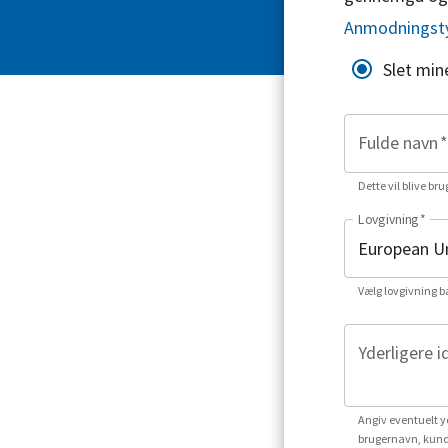
Anmodningst
Slet min
Fulde navn
*
Dette vil blive bru
Lovgivning
*
Vælg lovgivning b
Yderligere i
Angiv eventuelt yd
brugernavn, kund