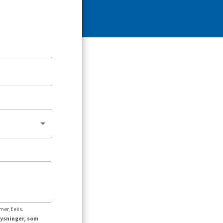
er, f.eks.
lysninger, som