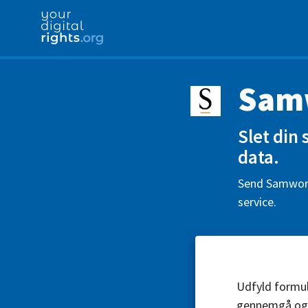
Samw
Slet din
data.
Send Samworth
service.
Udfyld formul
gennemgå og