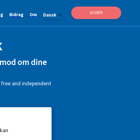
DONÉR
og
Bidrag
Om
Dansk
k
anmod om dine
s free and independent
 kan