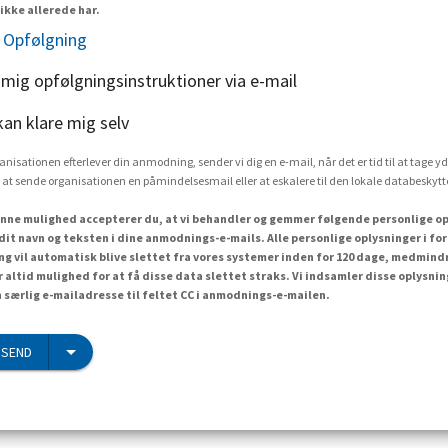
ikke allerede har.
 Opfølgning
 mig opfølgningsinstruktioner via e-mail
kan klare mig selv
rganisationen efterlever din anmodning, sender vi dig en e-mail, når det er tid til at tage yd
 at sende organisationen en påmindelsesmail eller at eskalere til den lokale databesky
nne mulighed accepterer du, at vi behandler og gemmer følgende personlige op
dit navn og teksten i dine anmodnings-e-mails. Alle personlige oplysninger i f
 vil automatisk blive slettet fra vores systemer inden for 120 dage, medmind
r altid mulighed for at få disse data slettet straks. Vi indsamler disse oplysn
n særlig e-mailadresse til feltet CC i anmodnings-e-mailen.
 SEND