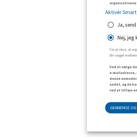
organisationen 
Aktivér Smart
Ja, send
Nej, jeg 
For at sikre, at o
får valget mellem
Ved at vælge de
e-mailadresse, 
denne anmodning
andet, og du ha
ved at tilføje e
GENNEMSE OG