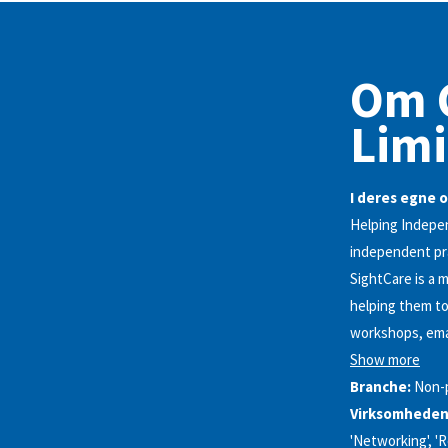
Om C
Limi
I deres egne o
Helping Indepe
independent pr
SightCare is a 
helping them to
workshops, emai
Show more
Branche:
Non-
Virksomhedens
'Networking', '