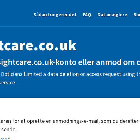
Sådan fungerer det
FAQ
Datamæglere
Bl
tcare.co.uk
 sightcare.co.uk-konto eller anmod om d
Opticians Limited a data deletion or access request using t
ervice.
aren for at oprette en anmodnings-e-mail, som du derefter
 sende.
ype
*