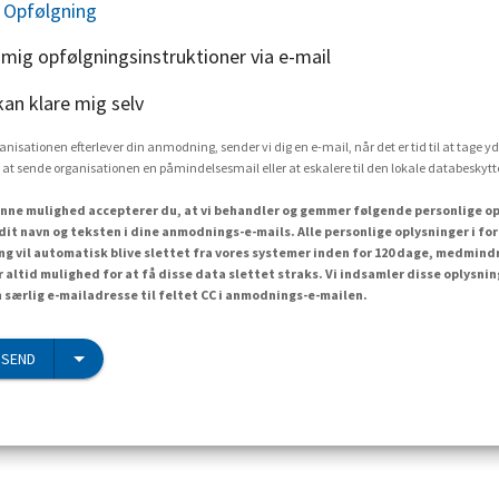
 Opfølgning
 mig opfølgningsinstruktioner via e-mail
kan klare mig selv
rganisationen efterlever din anmodning, sender vi dig en e-mail, når det er tid til at tage yd
 at sende organisationen en påmindelsesmail eller at eskalere til den lokale databesky
nne mulighed accepterer du, at vi behandler og gemmer følgende personlige op
dit navn og teksten i dine anmodnings-e-mails. Alle personlige oplysninger i f
 vil automatisk blive slettet fra vores systemer inden for 120 dage, medmind
r altid mulighed for at få disse data slettet straks. Vi indsamler disse oplysn
n særlig e-mailadresse til feltet CC i anmodnings-e-mailen.
 SEND