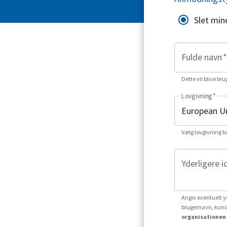
Slet min
Fulde navn
*
Dette vil blive bru
Lovgivning
*
Vælg lovgivning b
Yderligere i
Angiv eventuelt yd
brugernavn, kund
organisationen 