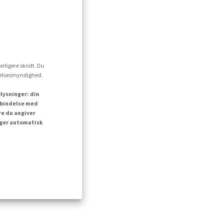
erligere skridt. Du
ttelsesmyndighed.
lysninger: din
orbindelse med
re du angiver
inger automatisk