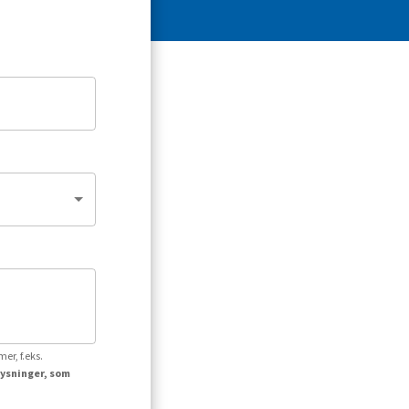
er, f.eks.
lysninger, som