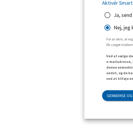
Aktivér Smart
Ja, send
Nej, jeg 
For at sikre, at o
får valget mellem
Ved at vælge de
e-mailadresse, 
denne anmodning
andet, og du ha
ved at tilføje e
GENNEMSE OG