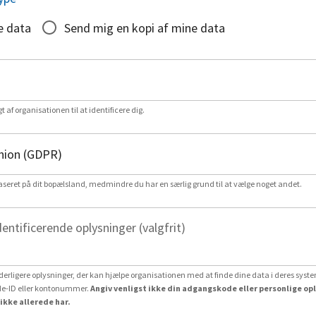
e data
Send mig en kopi af mine data
gt af organisationen til at identificere dig.
aseret på dit bopælsland, medmindre du har en særlig grund til at vælge noget andet.
dentificerende oplysninger (valgfrit)
erligere oplysninger, der kan hjælpe organisationen med at finde dine data i deres system
e-ID eller kontonummer.
Angiv venligst ikke din adgangskode eller personlige op
ikke allerede har.