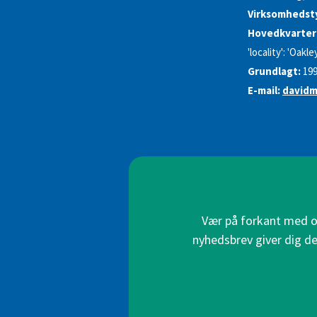
Virksomhedst
Hovedkvarter
'locality': 'Oakl
Grundlagt:
19
E-mail:
davidm
Vær på forkant med on
nyhedsbrev giver dig de 