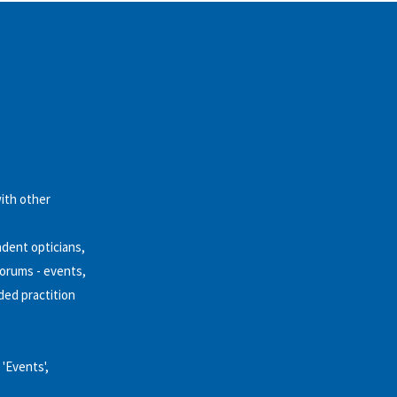
ith other
dent opticians,
forums - events,
ded practition
 'Events',