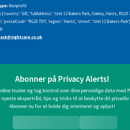
ype:
Nonprofit
:
{'country': 'GB', 'fullAddress': 'Unit 12 Bakers Park, Oakley, Hants, RG23 
ey', 'postalCode': 'RG23 7DY', 'region': 'Hants', 'street': 'Unit 12 Bakers Park'
90
ack@sightcare.co.uk
Abonner på Privacy Alerts!
line trusler og tag kontrol over dine personlige data med P
nyeste ekspertråd, tips og tricks til at beskytte dit privatliv 
Abonner nu for at holde dig orienteret og oplyst!