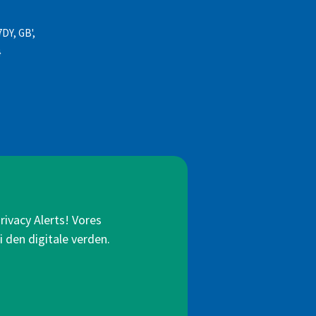
7DY, GB',
}
rivacy Alerts! Vores
i den digitale verden.