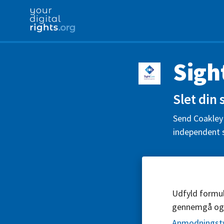
Sigh
Slet din
Send Coakley 
independent s
Udfyld formul
gennemgå og
Anmodningst