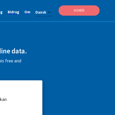
DONÉR
og
Bidrag
Om
Dansk
ine data.
his free and
 kan