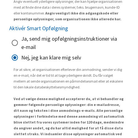
Angiv eventuelt yderligere oplysninger, der kan hjælpe organisationen
med at finde dine data i deres systemer, f.eks. brugernavn, kunde-ID
eller kontonummer.
Angiv venligst ikke din adgangskode eller
personlige oplysninger, som organisationen ikke allerede har.
Aktivér Smart Opfølgning
Ja, send mig opfølgningsinstruktioner via
e-mail
Nej, jeg kan klare mig selv
For at sikre, at organisationen efterlever din anmodning, sender vi dig
en e-mail, når det er tid til at tage yderligere skridt. Du får valget
mellem at sende organisationen en påmindelsesmail eller at eskalere
til den lokale databeskyttelsesmyndighed.
Ved at vælge denne mulighed accepterer du, at vi behandler og
gemmer følgende personlige oplysninger: din e-mailadresse,
dit navn og teksten i dine anmodnings-e-mails. Alle personlige
oplysninger i forbindelse med denne anmodning vil automatisk
blive slettet fra vores systemer inden for 120 dage, medmindre
du angiver andet, og du har altid mulighed for at få disse data
slettet straks. Vi indsamler disse oplysninger automatisk ved