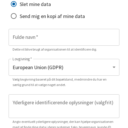
Slet mine data
Send mig en kopi af mine data
Fulde navn
*
Dette vil blive brugt af organisationen til at identificere dig.
Lovgivning
*
Vælg lovgivning baseret på dit bopælsland, medmindre du har en
særlig grund til at vælge noget andet.
Yderligere identificerende oplysninger (valgfrit)
Angiv eventuelt yderligere oplysninger, der kan hjælpe organisationen
med at finde dine data i deres systemer, f.eks. brugernavn, kunde-ID