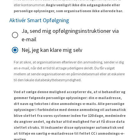
eller kontonummer.
Angiv venligst ikke din adgangskode eller
personlige oplysninger, som organisationen ikke allerede har.
Aktivér Smart Opfølgning
Ja, send mig opfølgningsinstruktioner via
e-mail
Nej, jeg kan klare mig selv
For at sikre, at organisationen efterlever din anmodning, sender vi dig
en e-mail, når det er tid til at tage yderligere skridt. Du får valget
mellem at sende organisationen en påmindelsesmail eller at eskalere
til den lokale databeskyttelsesmyndighed.
Ved at vælge denne mulighed accepterer du, at vi behandler og
gemmer følgende personlige oplysninger: din e-mailadresse,
dit navn og teksten i dine anmodnings-e-mails. Alle personlige
oplysninger i forbindelse med denne anmodning vil automatisk
blive slettet fra vores systemer inden for 120 dage, medmindre
du angiver andet, og du har altid mulighed for at få disse data
slettet straks. Vi indsamler disse oplysninger automatisk ved
at tilføje en særlig e-mailadresse til feltet CC i anmodnings-e-
mailen.