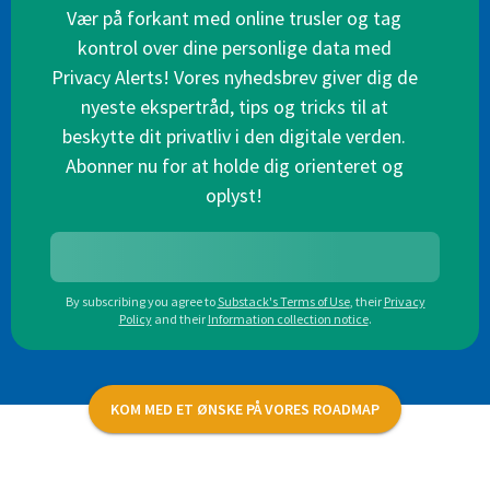
Vær på forkant med online trusler og tag
kontrol over dine personlige data med
Privacy Alerts! Vores nyhedsbrev giver dig de
nyeste ekspertråd, tips og tricks til at
beskytte dit privatliv i den digitale verden.
Abonner nu for at holde dig orienteret og
oplyst!
By subscribing you agree to
Substack's Terms of Use
,
their
Privacy
Policy
and their
Information collection notice
.
KOM MED ET ØNSKE PÅ VORES ROADMAP