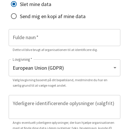
Slet mine data
Send mig en kopi af mine data
Fulde navn
*
Dette vil blive brugt af organisationen til at identificere dig.
Lovgivning
*
Vælg lovgivning baseret på dit bopælsland, medmindre du har en
særlig grund til at vælge noget andet.
Yderligere identificerende oplysninger (valgfrit)
Angiv eventuelt yderligere oplysninger, der kan hjælpe organisationen
med at finde dine data i deres systemer, f.eks. brugernavn, kunde-ID