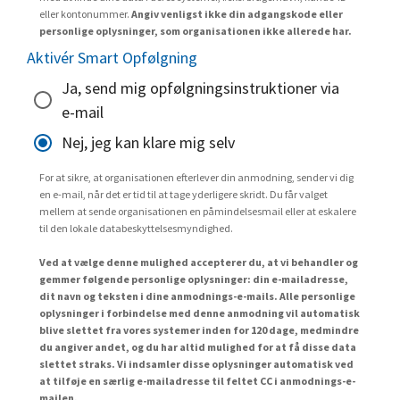
eller kontonummer.
Angiv venligst ikke din adgangskode eller
personlige oplysninger, som organisationen ikke allerede har.
Aktivér Smart Opfølgning
Ja, send mig opfølgningsinstruktioner via
e-mail
Nej, jeg kan klare mig selv
For at sikre, at organisationen efterlever din anmodning, sender vi dig
en e-mail, når det er tid til at tage yderligere skridt. Du får valget
mellem at sende organisationen en påmindelsesmail eller at eskalere
til den lokale databeskyttelsesmyndighed.
Ved at vælge denne mulighed accepterer du, at vi behandler og
gemmer følgende personlige oplysninger: din e-mailadresse,
dit navn og teksten i dine anmodnings-e-mails. Alle personlige
oplysninger i forbindelse med denne anmodning vil automatisk
blive slettet fra vores systemer inden for 120 dage, medmindre
du angiver andet, og du har altid mulighed for at få disse data
slettet straks. Vi indsamler disse oplysninger automatisk ved
at tilføje en særlig e-mailadresse til feltet CC i anmodnings-e-
mailen.