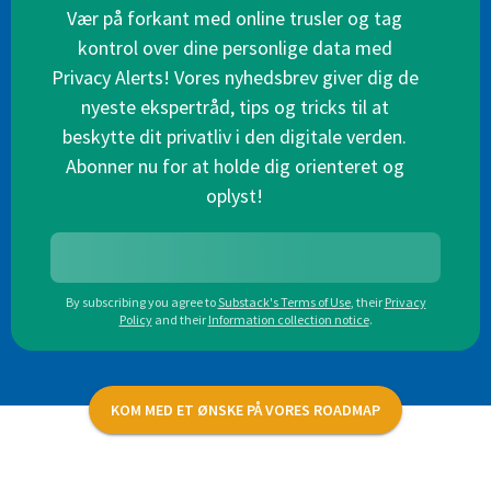
Vær på forkant med online trusler og tag
kontrol over dine personlige data med
Privacy Alerts! Vores nyhedsbrev giver dig de
nyeste ekspertråd, tips og tricks til at
beskytte dit privatliv i den digitale verden.
Abonner nu for at holde dig orienteret og
oplyst!
By subscribing you agree to
Substack's Terms of Use
,
their
Privacy
Policy
and their
Information collection notice
.
KOM MED ET ØNSKE PÅ VORES ROADMAP