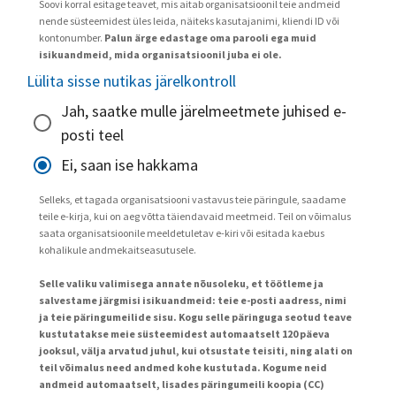
Soovi korral esitage teavet, mis aitab organisatsioonil teie andmeid
nende süsteemidest üles leida, näiteks kasutajanimi, kliendi ID või
kontonumber.
Palun ärge edastage oma parooli ega muid
isikuandmeid, mida organisatsioonil juba ei ole.
Lülita sisse nutikas järelkontroll
Jah, saatke mulle järelmeetmete juhised e-
posti teel
Ei, saan ise hakkama
Selleks, et tagada organisatsiooni vastavus teie päringule, saadame
teile e-kirja, kui on aeg võtta täiendavaid meetmeid. Teil on võimalus
saata organisatsioonile meeldetuletav e-kiri või esitada kaebus
kohalikule andmekaitseasutusele.
Selle valiku valimisega annate nõusoleku, et töötleme ja
salvestame järgmisi isikuandmeid: teie e-posti aadress, nimi
ja teie päringumeilide sisu. Kogu selle päringuga seotud teave
kustutatakse meie süsteemidest automaatselt 120 päeva
jooksul, välja arvatud juhul, kui otsustate teisiti, ning alati on
teil võimalus need andmed kohe kustutada. Kogume neid
andmeid automaatselt, lisades päringumeili koopia (CC)