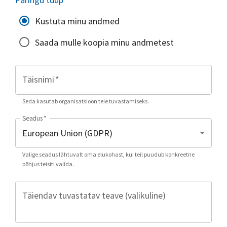
Kustuta minu andmed
Saada mulle koopia minu andmetest
Täisnimi
*
Seda kasutab organisatsioon teie tuvastamiseks.
Seadus
*
Valige seadus lähtuvalt oma elukohast, kui teil puudub konkreetne
põhjus teisiti valida.
Täiendav tuvastatav teave (valikuline)