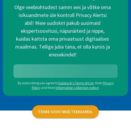
Olge veebiohtudest samm ees ja võtke oma
isikuandmete üle kontroll Privacy Alertsi
abil! Meie uudiskiri pakub uusimaid
ekspertsoovitusi, näpunäiteid ja nippe,
kuidas kaitsta oma privaatsust digitaalses
maailmas. Tellige juba täna, et olla kursis ja
enesekindel!
By subscribing you agree to
Substack's Terms of Use
,
their
Privacy
Policy
and their
Information collection notice
.
TEHKE SOOV MEIE TEEKAARDIL