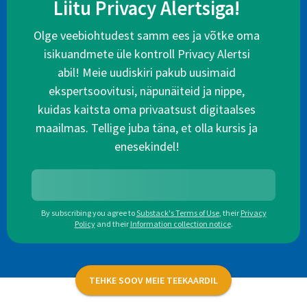
Liitu Privacy Alertsiga!
Olge veebiohtudest samm ees ja võtke oma
isikuandmete üle kontroll Privacy Alertsi
abil! Meie uudiskiri pakub uusimaid
ekspertsoovitusi, näpunäiteid ja nippe,
kuidas kaitsta oma privaatsust digitaalses
maailmas. Tellige juba täna, et olla kursis ja
enesekindel!
By subscribing you agree to
Substack's Terms of Use
,
their
Privacy
Policy
and their
Information collection notice
.
TEHKE SOOV MEIE TEEKAARDIL