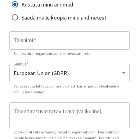
Kustuta minu andmed
Saada mulle koopia minu andmetest
Täisnimi
*
Seda kasutab organisatsioon teie tuvastamiseks.
Seadus
*
Valige seadus lähtuvalt oma elukohast, kui teil puudub konkreetne
põhjus teisiti valida.
Täiendav tuvastatav teave (valikuline)
Soovi korral esitage teavet, mis aitab organisatsioonil teie andmeid
nende süsteemidest üles leida, näiteks kasutajanimi, kliendi ID või