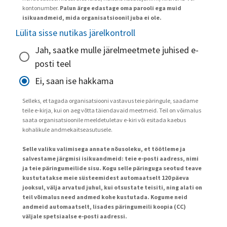
kontonumber.
Palun ärge edastage oma parooli ega muid
isikuandmeid, mida organisatsioonil juba ei ole.
Lülita sisse nutikas järelkontroll
Jah, saatke mulle järelmeetmete juhised e-
posti teel
Ei, saan ise hakkama
Selleks, et tagada organisatsiooni vastavus teie päringule, saadame
teile e-kirja, kui on aeg võtta täiendavaid meetmeid. Teil on võimalus
saata organisatsioonile meeldetuletav e-kiri või esitada kaebus
kohalikule andmekaitseasutusele.
Selle valiku valimisega annate nõusoleku, et töötleme ja
salvestame järgmisi isikuandmeid: teie e-posti aadress, nimi
ja teie päringumeilide sisu. Kogu selle päringuga seotud teave
kustutatakse meie süsteemidest automaatselt 120 päeva
jooksul, välja arvatud juhul, kui otsustate teisiti, ning alati on
teil võimalus need andmed kohe kustutada. Kogume neid
andmeid automaatselt, lisades päringumeili koopia (CC)
väljale spetsiaalse e-posti aadressi.