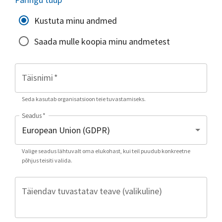
Kustuta minu andmed
Saada mulle koopia minu andmetest
Täisnimi
*
Seda kasutab organisatsioon teie tuvastamiseks.
Seadus
*
Valige seadus lähtuvalt oma elukohast, kui teil puudub konkreetne
põhjus teisiti valida.
Täiendav tuvastatav teave (valikuline)