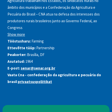
Agricultura trabalham nos Estados, os Sindicatos Rurais no
âmbito dos municípios e a Confederação da Agricultura e
Pecuária do Brasil – CNA atua na defesa dos interesses dos
produtores rurais brasileiros junto ao Governo Federal, ao
Congress
Show more
Tööstusharu:
Farming
Ettevõtte tüüp:
Partnership
Peakorter:
Brasília, DF
Asutatud:
1964
E-post:
senar@senar.org.br
Vaata Cna - confederação da agricultura e pecuária do
brasil
privaatsuspoliitikat