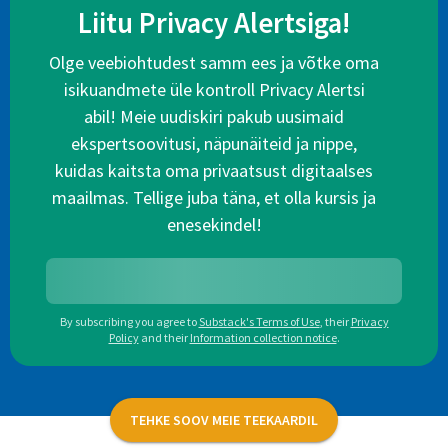
Liitu Privacy Alertsiga!
Olge veebiohtudest samm ees ja võtke oma
isikuandmete üle kontroll Privacy Alertsi
abil! Meie uudiskiri pakub uusimaid
ekspertsoovitusi, näpunäiteid ja nippe,
kuidas kaitsta oma privaatsust digitaalses
maailmas. Tellige juba täna, et olla kursis ja
enesekindel!
By subscribing you agree to
Substack's Terms of Use
,
their
Privacy
Policy
and their
Information collection notice
.
TEHKE SOOV MEIE TEEKAARDIL