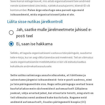
Soovi korral esitage teavet, mis aitab organisatsioonil teie andmeid
nende süsteemidest üles leida, näiteks kasutajanimi, kliendi ID või
kontonumber.
Palun ärge edastage oma parooli ega muid
isikuandmeid, mida organisatsioonil juba ei ole.
Lülita sisse nutikas järelkontroll
Jah, saatke mulle järelmeetmete juhised e-
posti teel
Ei, saan ise hakkama
Selleks, et tagada organisatsiooni vastavus teie päringule, saadame
teile e-kirja, kui on aeg võtta täiendavaid meetmeid. Teil on võimalus
saata organisatsioonile meeldetuletav e-kiri või esitada kaebus
kohalikule andmekaitseasutusele.
Selle valiku valimisega annate nõusoleku, et töötleme ja
salvestame järgmisi isikuandmeid: teie e-posti aadress, nimi
ja teie päringumeilide sisu. Kogu selle päringuga seotud teave
kustutatakse meie süsteemidest automaatselt 120 päeva
jooksul, välja arvatud juhul, kui otsustate teisiti, ning alati on
teil võimalus need andmed kohe kustutada. Kogume neid
andmeid automaatselt, lisades päringumeili koopia (CC)