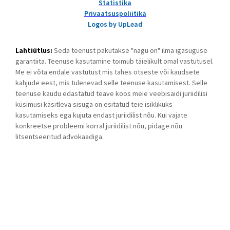
Statistika
Privaatsuspoliitika
Logos by UpLead
Lahtiütlus:
Seda teenust pakutakse "nagu on" ilma igasuguse
garantiita. Teenuse kasutamine toimub täielikult omal vastutusel.
Me ei võta endale vastutust mis tahes otseste või kaudsete
kahjude eest, mis tulenevad selle teenuse kasutamisest. Selle
teenuse kaudu edastatud teave koos meie veebisaidi juriidilisi
küsimusi käsitleva sisuga on esitatud teie isiklikuks
kasutamiseks ega kujuta endast juriidilist nõu. Kui vajate
konkreetse probleemi korral juriidilist nõu, pidage nõu
litsentseeritud advokaadiga.