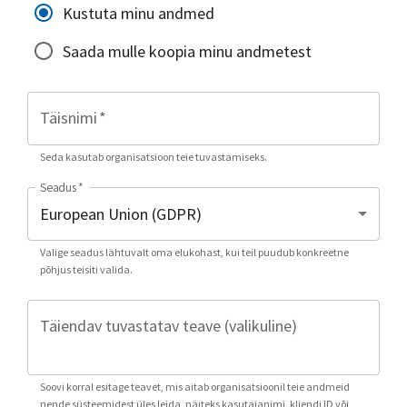
Kustuta minu andmed
Saada mulle koopia minu andmetest
Täisnimi
*
Seda kasutab organisatsioon teie tuvastamiseks.
Seadus
*
Valige seadus lähtuvalt oma elukohast, kui teil puudub konkreetne
põhjus teisiti valida.
Täiendav tuvastatav teave (valikuline)
Soovi korral esitage teavet, mis aitab organisatsioonil teie andmeid
nende süsteemidest üles leida, näiteks kasutajanimi, kliendi ID või