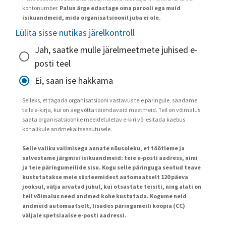
kontonumber.
Palun ärge edastage oma parooli ega muid
isikuandmeid, mida organisatsioonil juba ei ole.
Lülita sisse nutikas järelkontroll
Jah, saatke mulle järelmeetmete juhised e-
posti teel
Ei, saan ise hakkama
Selleks, et tagada organisatsiooni vastavus teie päringule, saadame
teile e-kirja, kui on aeg võtta täiendavaid meetmeid. Teil on võimalus
saata organisatsioonile meeldetuletav e-kiri või esitada kaebus
kohalikule andmekaitseasutusele.
Selle valiku valimisega annate nõusoleku, et töötleme ja
salvestame järgmisi isikuandmeid: teie e-posti aadress, nimi
ja teie päringumeilide sisu. Kogu selle päringuga seotud teave
kustutatakse meie süsteemidest automaatselt 120 päeva
jooksul, välja arvatud juhul, kui otsustate teisiti, ning alati on
teil võimalus need andmed kohe kustutada. Kogume neid
andmeid automaatselt, lisades päringumeili koopia (CC)
väljale spetsiaalse e-posti aadressi.