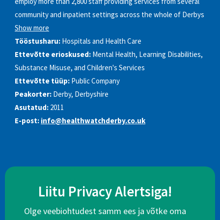
employ more than 2,800 staff providing services from several
community and inpatient settings across the whole of Derbys
Show more
Tööstusharu:
Hospitals and Health Care
Ettevõtte erioskused:
Mental Health, Learning Disabilities,
Substance Misuse, and Children's Services
Ettevõtte tüüp:
Public Company
Peakorter:
Derby, Derbyshire
Asutatud:
2011
E-post:
info@healthwatchderby.co.uk
Liitu Privacy Alertsiga!
Olge veebiohtudest samm ees ja võtke oma