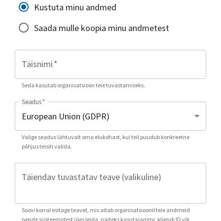
Kustuta minu andmed
Saada mulle koopia minu andmetest
Täisnimi
*
Seda kasutab organisatsioon teie tuvastamiseks.
Seadus
*
Valige seadus lähtuvalt oma elukohast, kui teil puudub konkreetne
põhjus teisiti valida.
Täiendav tuvastatav teave (valikuline)
Soovi korral esitage teavet, mis aitab organisatsioonil teie andmeid
nende süsteemidest üles leida, näiteks kasutajanimi, kliendi ID või