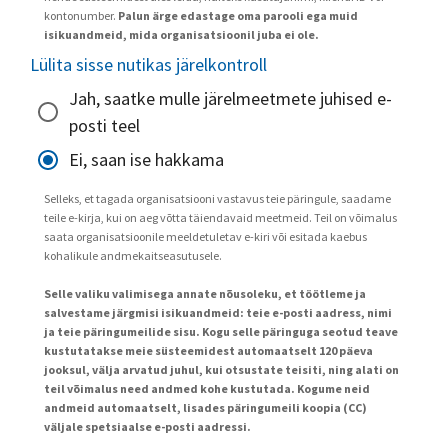
kontonumber.
Palun ärge edastage oma parooli ega muid
isikuandmeid, mida organisatsioonil juba ei ole.
Lülita sisse nutikas järelkontroll
Jah, saatke mulle järelmeetmete juhised e-
posti teel
Ei, saan ise hakkama
Selleks, et tagada organisatsiooni vastavus teie päringule, saadame
teile e-kirja, kui on aeg võtta täiendavaid meetmeid. Teil on võimalus
saata organisatsioonile meeldetuletav e-kiri või esitada kaebus
kohalikule andmekaitseasutusele.
Selle valiku valimisega annate nõusoleku, et töötleme ja
salvestame järgmisi isikuandmeid: teie e-posti aadress, nimi
ja teie päringumeilide sisu. Kogu selle päringuga seotud teave
kustutatakse meie süsteemidest automaatselt 120 päeva
jooksul, välja arvatud juhul, kui otsustate teisiti, ning alati on
teil võimalus need andmed kohe kustutada. Kogume neid
andmeid automaatselt, lisades päringumeili koopia (CC)
väljale spetsiaalse e-posti aadressi.