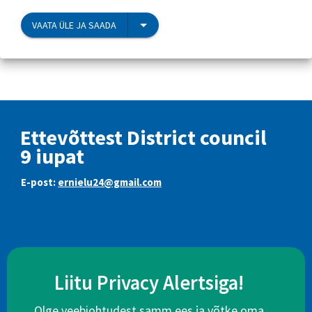
VAATA ÜLE JA SAADA
Ettevõttest District council
9 iupat
E-post:
ernielu24@gmail.com
Liitu Privacy Alertsiga!
Olge veebiohtudest samm ees ja võtke oma