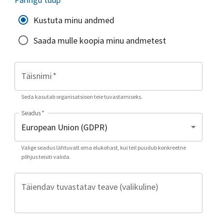
Kustuta minu andmed
Saada mulle koopia minu andmetest
Täisnimi
*
Seda kasutab organisatsioon teie tuvastamiseks.
Seadus
*
Valige seadus lähtuvalt oma elukohast, kui teil puudub konkreetne
põhjus teisiti valida.
Täiendav tuvastatav teave (valikuline)