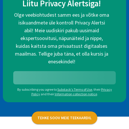
Liitu Privacy Alertsiga!
Olge veebiohtudest samm ees ja võtke oma
isikuandmete üle kontroll Privacy Alertsi
abil! Meie uudiskiri pakub uusimaid
ekspertsoovitusi, näpunäiteid ja nippe,
kuidas kaitsta oma privaatsust digitaalses
maailmas. Tellige juba täna, et olla kursis ja
enesekindel!
By subscribing you agree to
Substack's Terms of Use
,
their
Privacy
Policy
and their
Information collection notice
.
TEHKE SOOV MEIE TEEKAARDIL