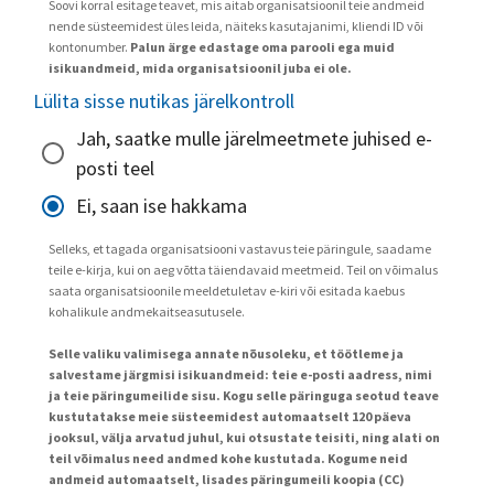
Soovi korral esitage teavet, mis aitab organisatsioonil teie andmeid
nende süsteemidest üles leida, näiteks kasutajanimi, kliendi ID või
kontonumber.
Palun ärge edastage oma parooli ega muid
isikuandmeid, mida organisatsioonil juba ei ole.
Lülita sisse nutikas järelkontroll
Jah, saatke mulle järelmeetmete juhised e-
posti teel
Ei, saan ise hakkama
Selleks, et tagada organisatsiooni vastavus teie päringule, saadame
teile e-kirja, kui on aeg võtta täiendavaid meetmeid. Teil on võimalus
saata organisatsioonile meeldetuletav e-kiri või esitada kaebus
kohalikule andmekaitseasutusele.
Selle valiku valimisega annate nõusoleku, et töötleme ja
salvestame järgmisi isikuandmeid: teie e-posti aadress, nimi
ja teie päringumeilide sisu. Kogu selle päringuga seotud teave
kustutatakse meie süsteemidest automaatselt 120 päeva
jooksul, välja arvatud juhul, kui otsustate teisiti, ning alati on
teil võimalus need andmed kohe kustutada. Kogume neid
andmeid automaatselt, lisades päringumeili koopia (CC)