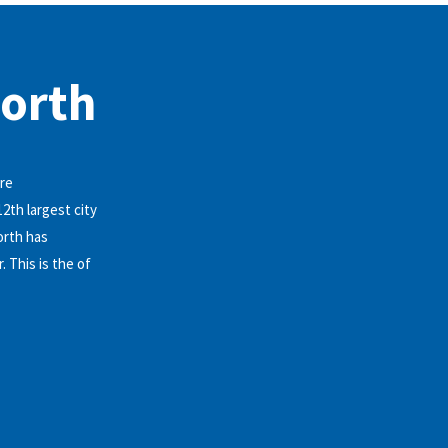
worth
ure
2th largest city
orth has
 This is the of