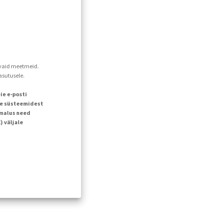
davaid meetmeid.
asutusele.
ie e-posti
ie süsteemidest
õimalus need
 väljale