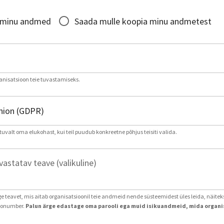
*
 minu andmed
Saada mulle koopia minu andmetest
nisatsioon teie tuvastamiseks.
tuvalt oma elukohast, kui teil puudub konkreetne põhjus teisiti valida.
astatav teave (valikuline)
age teavet, mis aitab organisatsioonil teie andmeid nende süsteemidest üles leida, näite
ntonumber.
Palun ärge edastage oma parooli ega muid isikuandmeid, mida organis