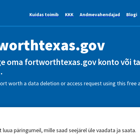
Kuidas toimib
KKK
Andmevahendajad
Blogi
worthtexas.gov
e oma fortworthtexas.gov konto või t
.
fort worth a data deletion or access request using this free
 luua päringumeil, mille saad seejärel üle vaadata ja saata.