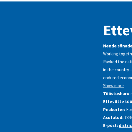
Ette
Nende sõnade
Working togethe
Ranked the nati
in the country 
endured economi
Show more
Tööstusharu:
Ettevõtte tüü
Peakorter:
For
Asutatud:
184
E-post:
distr