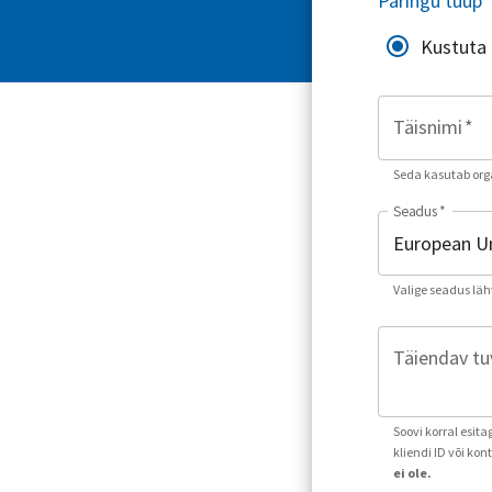
Päringu tüüp
Kustuta
Täisnimi
*
Seda kasutab orga
Seadus
*
Valige seadus läh
Täiendav tuv
Soovi korral esit
kliendi ID või ko
ei ole.