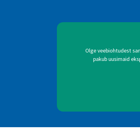
Olge veebiohtudest samm
pakub uusimaid ekspe