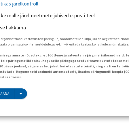
utikas järelkontroll
tke mulle järelmeetmete juhised e-posti teel
 ise hakkama
a organisatsiooni vastavus teie päringule, saadame teile e-kirja, kui on aeg võtta täien
saata organisatsioonile meeldetuletav e-kiri või esitada kaebus kohalikule andmekaitse
limisega annate nõusoleku, et töötleme ja salvestame järgmisi isikuandmeid: te
a teie päringumeilide sisu. Kogu selle päringuga seotud teave kustutatakse me
 päeva jooksul, välja arvatud juhul, kui otsustate teisiti, ning alati on teil v
tutada. Kogume neid andmeid automaatselt, lisades päringumeili koopia (CC)
osti aadressi.
SAADA