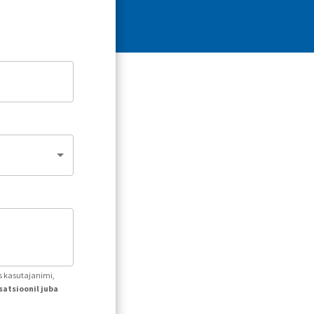
ks kasutajanimi,
atsioonil juba