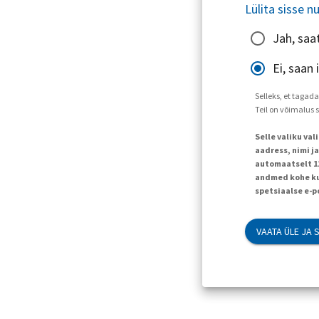
Lülita sisse n
Jah, saa
Ei, saan
Selleks, et tagad
Teil on võimalus 
Selle valiku va
aadress, nimi j
automaatselt 120
andmed kohe kus
spetsiaalse e-p
VAATA ÜLE JA 