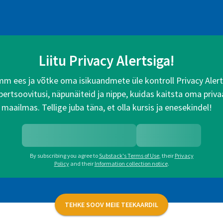
Liitu Privacy Alertsiga!
 ees ja võtke oma isikuandmete üle kontroll Privacy Alertsi
rtsoovitusi, näpunäiteid ja nippe, kuidas kaitsta oma priva
maailmas. Tellige juba täna, et olla kursis ja enesekindel!
By subscribing you agree to
Substack's Terms of Use
,
their
Privacy
Policy
and their
Information collection notice
.
TEHKE SOOV MEIE TEEKAARDIL