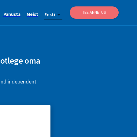
TEE ANNETUS
Panusta
Meist
Eesti
aotlege oma
 and independent